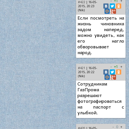
-
+1
+
#422
| 16-05-
2015, 20:23
(Nik)
Если посмотреть на
жизнь чиновника
задом наперед,
можно увидеть, как
его нагло
обворовывает
народ.
-
+1
+
#421
| 16-05-
2015, 20:22
(Nik)
Сотрудникам
ГазПрома
разрешают
фотографироваться
на паспорт с
улыбкой.
-
0
+
#420
| 16-05-