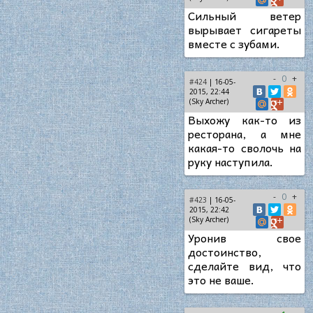
Сильный ветер
вырывает сигареты
вместе с зубами.
-
0
+
#424
| 16-05-
2015, 22:44
(Sky Archer)
Выхожу как-то из
ресторана, а мне
какая-то сволочь на
руку наступила.
-
0
+
#423
| 16-05-
2015, 22:42
(Sky Archer)
Уронив свое
достоинство,
сделайте вид, что
это не ваше.