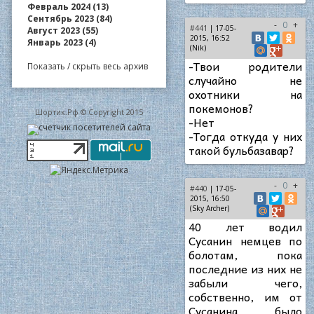
Февраль 2024 (13)
Сентябрь 2023 (84)
-
0
+
#441
| 17-05-
Август 2023 (55)
2015, 16:52
Январь 2023 (4)
(Nik)
-Твои родители
Показать / скрыть весь архив
случайно не
охотники на
покемонов?
Шортик.Рф © Copyright 2015
-Нет
-Тогда откуда у них
такой бульбазавар?
-
0
+
#440
| 17-05-
2015, 16:50
(Sky Archer)
40 лет водил
Сусанин немцев по
болотам, пока
последние из них не
забыли чего,
собственно, им от
Сусанина было