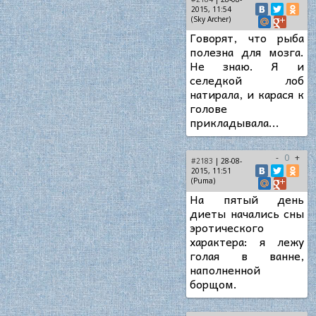
2015, 11:54
(Sky Archer)
Говорят, что рыба
полезна для мозга.
Не знаю. Я и
селедкой лоб
натирала, и карася к
голове
прикладывала...
-
0
+
#2183
| 28-08-
2015, 11:51
(Puma)
На пятый день
диеты начались сны
эротического
характера: я лежу
голая в ванне,
наполненной
борщом.