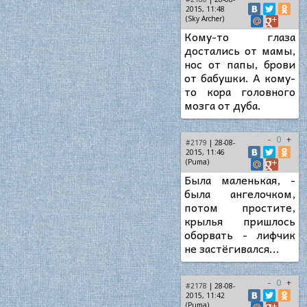
2015, 11:48
(Sky Archer)
Кому-то глаза
достались от мамы,
нос от папы, брови
от бабушки. А кому-
то кора головного
мозга от дуба.
-
0
+
#2179
| 28-08-
2015, 11:46
(Puma)
Была маленькая, -
была ангелочком,
потом простите,
крылья пришлось
оборвать - лифчик
не застёгивался...
-
0
+
#2178
| 28-08-
2015, 11:42
(Puma)