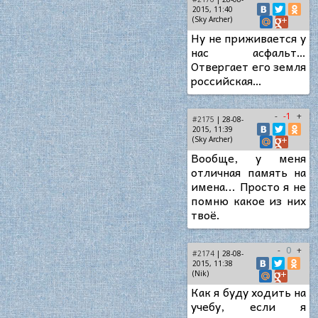
2015, 11:40
(Sky Archer)
Ну не приживается у
нас асфальт…
Отвергает его земля
российская…
-
-1
+
#2175
| 28-08-
2015, 11:39
(Sky Archer)
Вообще, у меня
отличная память на
имена... Просто я не
помню какое из них
твоё.
-
0
+
#2174
| 28-08-
2015, 11:38
(Nik)
Как я буду ходить на
учебу, если я