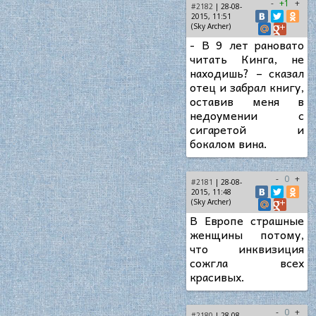
-
+1
+
#2182
| 28-08-
2015, 11:51
(Sky Archer)
- В 9 лет рановато
читать Кинга, не
находишь? – сказал
отец и забрал книгу,
оставив меня в
недоумении с
сигаретой и
бокалом вина.
-
0
+
#2181
| 28-08-
2015, 11:48
(Sky Archer)
В Европе страшные
женщины потому,
что инквизиция
сожгла всех
красивых.
-
0
+
#2180
| 28-08-