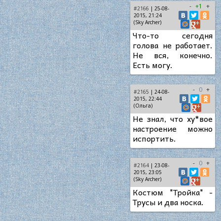
-
+1
+
#2166
| 25-08-
2015, 21:24
(Sky Archer)
Что-то сегодня
голова не работает.
Не вся, конечно.
Есть могу.
-
0
+
#2165
| 24-08-
2015, 22:44
(Ольга)
Не знал, что ху*вое
настроение можно
испортить.
-
0
+
#2164
| 23-08-
2015, 23:05
(Sky Archer)
Костюм "Тройка" -
Трусы и два носка.