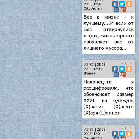
2015, 12:07
(Sky Archer)
Все в жизни - к
лучшему....И если от
Вас отвернулись
люди, жизнь просто
избавляет вас от
лишнего мусора...
-
0
+
#2187
| 28-08-
2015, 12:03
(Puma)
Наконец-то я
расшифровала, что
обозначает размер
XXXL на одежде:
(X)ватит (X)авать
(X)аря (L)опнет
-
0
+
#2186
| 28-08-
2015, 12:01
(Sky Archer)