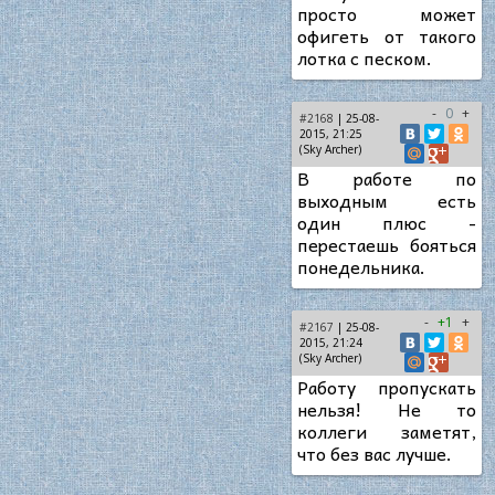
просто может
офигеть от такого
лотка с песком.
-
0
+
#2168
| 25-08-
2015, 21:25
(Sky Archer)
В работе по
выходным есть
один плюс -
перестаешь бояться
понедельника.
-
+1
+
#2167
| 25-08-
2015, 21:24
(Sky Archer)
Работу пропускать
нельзя! Не то
коллеги заметят,
что без вас лучше.