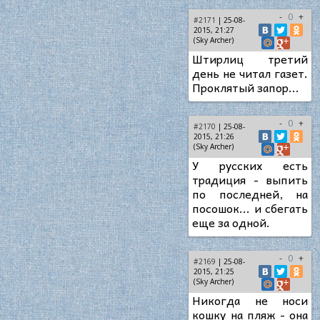
-
0
+
#2171
| 25-08-
2015, 21:27
(Sky Archer)
Штирлиц третий
день не читал газет.
Проклятый запор...
-
0
+
#2170
| 25-08-
2015, 21:26
(Sky Archer)
У русских есть
традиция - выпить
по последней, на
посошок... и сбегать
еще за одной.
-
0
+
#2169
| 25-08-
2015, 21:25
(Sky Archer)
Никогда не носи
кошку на пляж - она