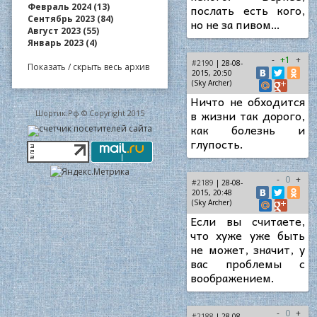
Февраль 2024 (13)
послать есть кого,
Сентябрь 2023 (84)
но не за пивом…
Август 2023 (55)
Январь 2023 (4)
-
+1
+
#2190
| 28-08-
Показать / скрыть весь архив
2015, 20:50
(Sky Archer)
Ничто не обходится
в жизни так дорого,
Шортик.Рф © Copyright 2015
как болезнь и
глупость.
-
0
+
#2189
| 28-08-
2015, 20:48
(Sky Archer)
Если вы считаете,
что хуже уже быть
не может, значит, у
вас проблемы с
воображением.
-
0
+
#2188
| 28-08-