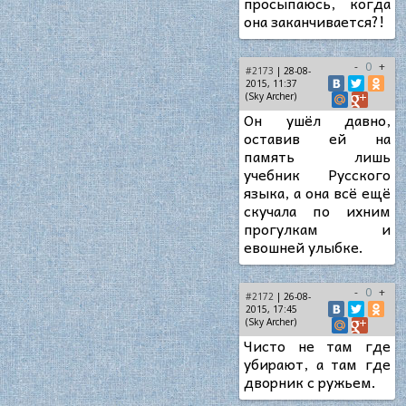
просыпаюсь, когда
она заканчивается?!
-
0
+
#2173
| 28-08-
2015, 11:37
(Sky Archer)
Он ушёл давно,
оставив ей на
память лишь
учебник Русского
языка, а она всё ещё
скучала по ихним
прогулкам и
евошней улыбке.
-
0
+
#2172
| 26-08-
2015, 17:45
(Sky Archer)
Чисто не там где
убирают, а там где
дворник с ружьем.