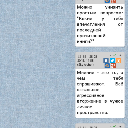
Можно унизить
простым вопросом:
"Какие у тебя
впечатления от
последней
прочитанной
книги?"
-
+1
+
#2185
| 28-08-
2015, 11:58
(Sky Archer)
Мнение - это то, о
чём тебя
спрашивают. Всё
остальное -
агрессивное
вторжение в чужое
личное
пространство.
-
+1
+
#2184
| 28-08-