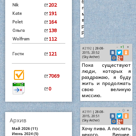
бросил
202
Nik
пить,
191
мне
Kate
вообще
164
Polet
разонравилась
138
Ольга
рыбалка.
112
Wolfram
-
+1
+
#2192
| 28-08-
121
Гости
2015, 20:52
(Sky Archer)
Пока существуют
люди, которых я
7069
раздражаю, я буду
жить и продолжать
0
свою великую
миссию.
-
0
+
#2191
| 28-08-
2015, 20:51
Архив
(Sky Archer)
Хочу пива. А послать
Май 2026 (11)
некого. Вернее,
Июнь 2024 (5)