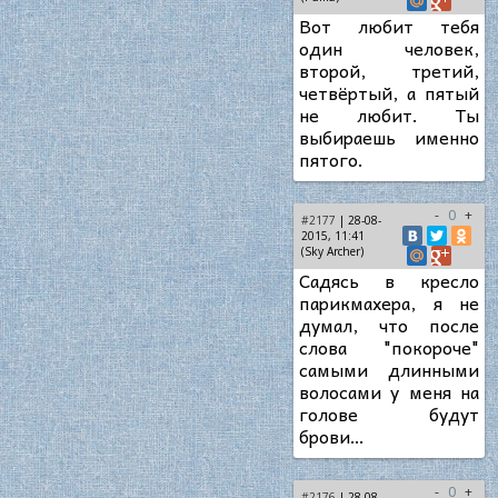
Вот любит тебя
один человек,
второй, третий,
четвёртый, а пятый
не любит. Ты
выбираешь именно
пятого.
-
0
+
#2177
| 28-08-
2015, 11:41
(Sky Archer)
Садясь в кресло
парикмахера, я не
думал, что после
слова "покороче"
самыми длинными
волосами у меня на
голове будут
брови…
-
0
+
#2176
| 28-08-