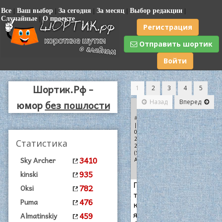
Все
|
Ваш выбор
|
За сегодня
|
За месяц
|
Выбор редакции
|
Случайные
|
О проекте
Регистрация
Отправить шортик
Войти
Шортик.Рф -
1
2
3
4
5
юмор
без пошлости
Назад
Вперед
-
+1
#2193
+
| 28-
08-
2015,
Статистика
21:14
(Sky
3410
Sky Archer
Archer)
935
kinski
После
782
Oksi
того,
476
Puma
как
я
459
Almatinskiy