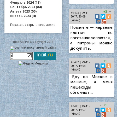
Февраль 2024 (13)
Сентябрь 2023 (84)
Август 2023 (55)
-
+3
+
#6493
| 29-11-
Январь 2023 (4)
2017, 20:09
(kinski)
Показать / скрыть весь архив
Помните — нервные
клетки не
восстанавливаются,
а патроны можно
Шортик.Рф © Copyright 2015
докупить.
-
+1
+
#6492
| 29-11-
2017, 19:58
(kinski)
-Еду по Москве в
машине, а меня
пешеходы
обгоняют…
-
+1
+
#6491
| 29-11-
2017, 19:57
(kinski)