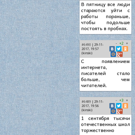
В пятницу все люди
стараются уйти с
работы пораньше,
чтобы подольше
постоять в пробках.
-
+2
+
#6490
| 29-11-
2017, 19:57
(kinski)
С появлением
интернета,
писателей стало
больше, чем
читателей.
-
+3
+
#6489
| 29-11-
2017, 19:56
(kinski)
1 сентября тысячи
отечественных школ
торжественно