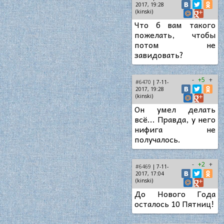
2017, 19:28
(kinski)
Что б вам такого
пожелать, чтобы
потом не
завидовать?
-
+5
+
#6470
| 7-11-
2017, 19:28
(kinski)
Он умел делать
всё... Правда, у него
нифига не
получалось.
-
+2
+
#6469
| 7-11-
2017, 17:04
(kinski)
До Нового Года
осталось 10 Пятниц!