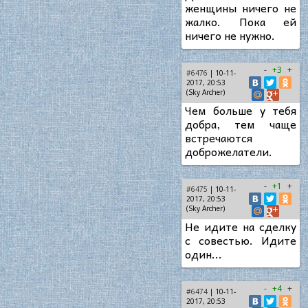
женщины ничего не
жалко. Пока ей
ничего не нужно.
-
+3
+
#6476
| 10-11-
2017, 20:53
(Sky Archer)
Чем больше у тебя
добра, тем чаще
встречаются
доброжелатели.
-
+1
+
#6475
| 10-11-
2017, 20:53
(Sky Archer)
Не идите на сделку
с совестью. Идите
один...
-
+4
+
#6474
| 10-11-
2017, 20:53