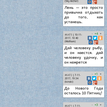
(Sky Archer)
Лень — это просто
привычка отдыхать
до того, как
устанешь.
-
+4
+
#6473
| 10-11-
2017, 10:40
(Wolfram)
Дай человеку рыбу,
и он наестся. дай
человеку удочку, и
он нажрется
-
+1
+
#6472
| 7-11-
2017, 19:34
(kinski)
До Нового Года
осталось 10 Пятниц!
-
+3
+
#6471
| 7-11-