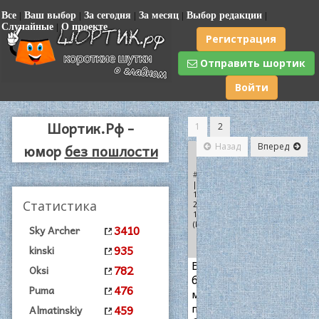
Все
|
Ваш выбор
|
За сегодня
|
За месяц
|
Выбор редакции
|
Случайные
|
О проекте
Регистрация
Отправить шортик
Войти
Шортик.Рф -
1
2
юмор
без пошлости
Назад
Вперед
-
+1
+
#6496
| 30-
11-
Статистика
2017,
16:00
(kinski)
3410
Sky Archer
935
kinski
В
782
Oksi
бесплатной
476
Puma
медицине
платные
459
Almatinskiy