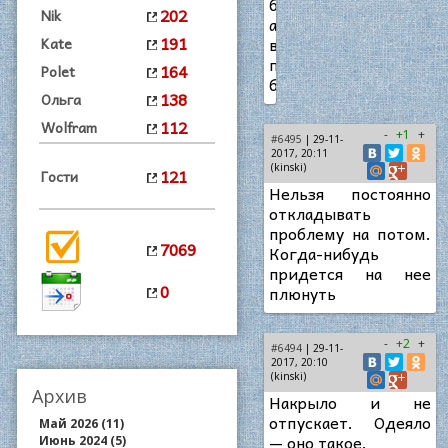
бахилы,
202
Nik
а
191
в
Kate
платной
164
Polet
бесплатные.
138
Ольга
112
Wolfram
-
+1
+
#6495
| 29-11-
2017, 20:11
(kinski)
121
Гости
Нельзя постоянно
откладывать
проблему на потом.
7069
Когда-нибудь
придется на нее
0
плюнуть
-
+2
+
#6494
| 29-11-
2017, 20:10
(kinski)
Архив
Накрыло и не
отпускает. Одеяло
Май 2026 (11)
— оно такое.
Июнь 2024 (5)