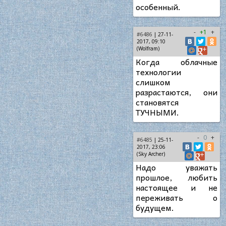
особенный.
-
+1
+
#6486
| 27-11-
2017, 09:10
(Wolfram)
Когда облачные
технологии
слишком
разрастаются, они
становятся
ТУЧНЫМИ.
-
0
+
#6485
| 25-11-
2017, 23:06
(Sky Archer)
Надо уважать
прошлое, любить
настоящее и не
переживать о
будущем.