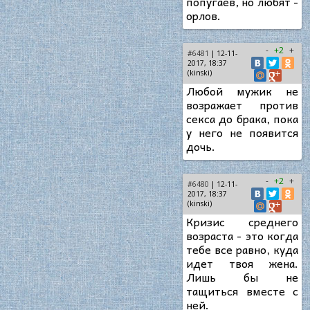
попугаев, но любят -
орлов.
-
+2
+
#6481
| 12-11-
2017, 18:37
(kinski)
Любой мужик не
возражает против
секса до брака, пока
у него не появится
дочь.
-
+2
+
#6480
| 12-11-
2017, 18:37
(kinski)
Кризис среднего
возраста - это когда
тебе все равно, куда
идет твоя жена.
Лишь бы не
тащиться вместе с
ней.