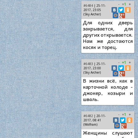
-
+1
+
#6484
| 25-11-
2017, 23:05
(Sky Archer)
Для одних дверь
закрывается, для
других открывается.
Нам же достаются
косяк и торец.
-
+1
+
#6483
| 25-11-
2017, 23:00
(Sky Archer)
В жизни всё, как в
карточной колоде -
джокер, козыри и
шваль.
-
+1
+
#6482
| 20-11-
2017, 08:41
(Wolfram)
Женщины слушают