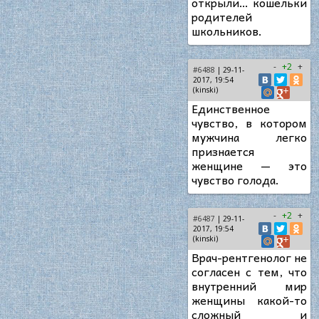
открыли… кошельки
родителей
школьников.
-
+2
+
#6488
| 29-11-
2017, 19:54
(kinski)
Единственное
чувство, в котором
мужчина легко
признается
женщине — это
чувство голода.
-
+2
+
#6487
| 29-11-
2017, 19:54
(kinski)
Врач-рентгенолог не
согласен с тем, что
внутренний мир
женщины какой-то
сложный и