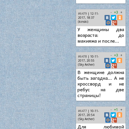
-
+3
+
#6479
| 12-11-
2017, 18:37
(kinski)
У женщины два
возраста: до
макияжа и после...
-
+3
+
#6478
| 10-11-
2017, 20:55
(Sky Archer)
В женщине должна
быть загадка... А не
кроссворд и не
ребус на две
страницы!
-
+1
+
#6477
| 10-11-
2017, 20:54
(Sky Archer)
Для любимой