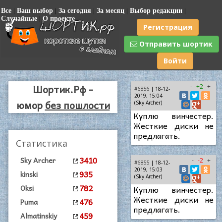
Все
|
Ваш выбор
|
За сегодня
|
За месяц
|
Выбор редакции
|
Случайные
|
О проекте
Регистрация
Отправить шортик
Войти
Шортик.Рф -
-
+2
+
#6856
| 18-12-
2019, 15:04
юмор
без пошлости
(Sky Archer)
Куплю винчестер.
Жесткие диски не
предлагать.
Статистика
3410
Sky Archer
-
-2
+
#6855
| 18-12-
2019, 15:03
935
kinski
(Sky Archer)
782
Oksi
Куплю винчестер.
Жесткие диски не
476
Puma
предлагать.
459
Almatinskiy