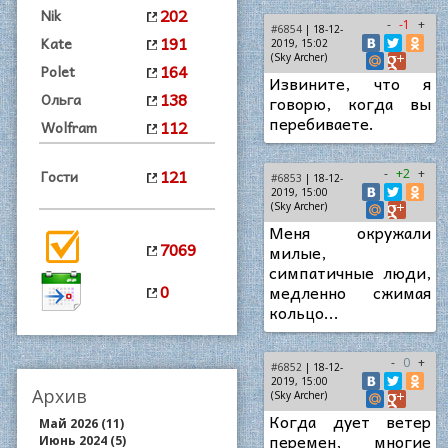
202
Nik
-
-1
+
#6854
| 18-12-
191
Kate
2019, 15:02
(Sky Archer)
164
Polet
Извините, что я
138
Ольга
говорю, когда вы
перебиваете.
112
Wolfram
121
Гости
-
+2
+
#6853
| 18-12-
2019, 15:00
(Sky Archer)
Меня окружали
7069
милые,
симпатичные люди,
0
медленно сжимая
кольцо...
-
0
+
#6852
| 18-12-
2019, 15:00
Архив
(Sky Archer)
Когда дует ветер
Май 2026 (11)
перемен, многие
Июнь 2024 (5)