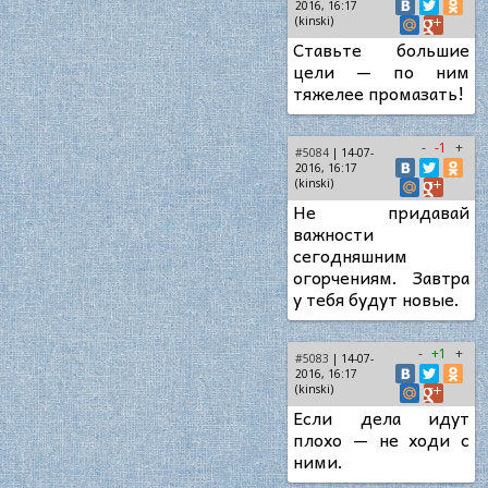
2016, 16:17
(kinski)
Ставьте большие
цели — по ним
тяжелее промазать!
-
-1
+
#5084
| 14-07-
2016, 16:17
(kinski)
Не придавай
важности
сегодняшним
огорчениям. Завтра
у тебя будут новые.
-
+1
+
#5083
| 14-07-
2016, 16:17
(kinski)
Если дела идут
плохо — не ходи с
ними.