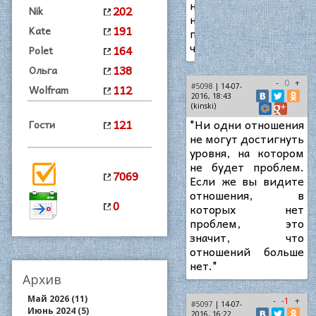
не
202
Nik
наливать
191
Kate
полную
чашку.
164
Polet
138
Ольга
-
0
+
112
#5098
| 14-07-
Wolfram
2016, 18:43
(kinski)
121
"Ни одни отношения
Гости
не могут достигнуть
уровня, на котором
не будет проблем.
7069
Если же вы видите
отношения, в
0
которых нет
проблем, это
значит, что
отношений больше
нет."
Архив
Май 2026 (11)
-
-1
+
#5097
| 14-07-
Июнь 2024 (5)
2016, 16:22