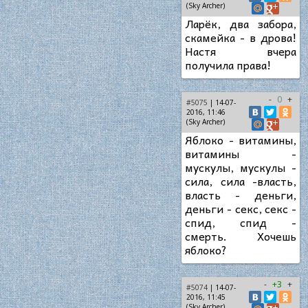
(Sky Archer)
Ларёк, два забора,
скамейка - в дрова!
Настя вчера
получила права!
-
0
+
#5075
| 14-07-
2016, 11:46
(Sky Archer)
Яблоко - витамины,
витамины -
мускулы, мускулы -
сила, сила -власть,
власть - деньги,
деньги - секс, секс -
спид, спид -
смерть. Хочешь
яблоко?
-
+3
+
#5074
| 14-07-
2016, 11:45
(Sky Archer)