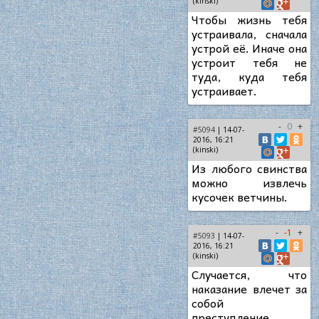
(kinski)
Чтобы жизнь тебя
устраивала, сначала
устрой её. Иначе она
устроит тебя не
туда, куда тебя
устраивает.
-
0
+
#5094
| 14-07-
2016, 16:21
(kinski)
Из любого свинства
можно извлечь
кусочек ветчины.
-
-1
+
#5093
| 14-07-
2016, 16:21
(kinski)
Случается, что
наказание влечет за
собой
преступление.