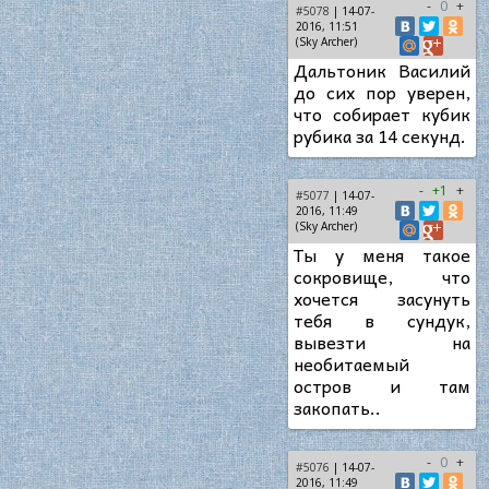
-
0
+
#5078
| 14-07-
2016, 11:51
(Sky Archer)
Дальтоник Василий
до сих пор уверен,
что собирает кубик
рубика за 14 секунд.
-
+1
+
#5077
| 14-07-
2016, 11:49
(Sky Archer)
Ты у меня такое
сокровище, что
хочется засунуть
тебя в сундук,
вывезти на
необитаемый
остров и там
закопать..
-
0
+
#5076
| 14-07-
2016, 11:49