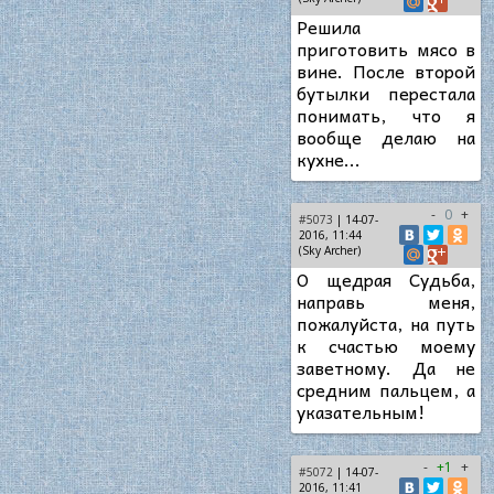
Решила
приготовить мясо в
вине. После второй
бутылки перестала
понимать, что я
вообще делаю на
кухне...
-
0
+
#5073
| 14-07-
2016, 11:44
(Sky Archer)
О щедрая Судьба,
направь меня,
пожалуйста, на путь
к счастью моему
заветному. Да не
средним пальцем, а
указательным!
-
+1
+
#5072
| 14-07-
2016, 11:41