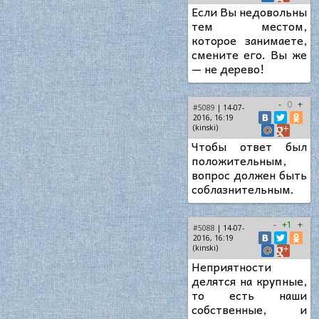
Если Вы недовольны
тем местом,
которое занимаете,
смените его. Вы же
— не дерево!
-
0
+
#5089
| 14-07-
2016, 16:19
(kinski)
Чтобы ответ был
положительным,
вопрос должен быть
соблазнительным.
-
+1
+
#5088
| 14-07-
2016, 16:19
(kinski)
Неприятности
делятся на крупные,
то есть наши
собственные, и