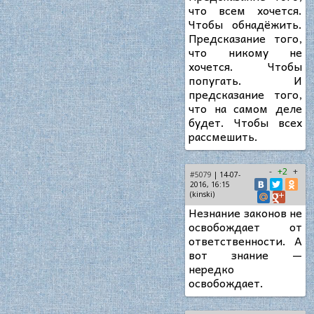
что всем хочется.
Чтобы обнадёжить.
Предсказание того,
что никому не
хочется. Чтобы
попугать. И
предсказание того,
что на самом деле
будет. Чтобы всех
рассмешить.
-
+2
+
#5079
| 14-07-
2016, 16:15
(kinski)
Незнание законов не
освобождает от
ответственности. А
вот знание —
нередко
освобождает.