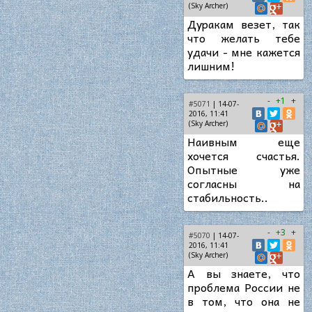
(Sky Archer)
Дуракам везет, так
что желать тебе
удачи - мне кажется
лишним!
-
+1
+
#5071
| 14-07-
2016, 11:41
(Sky Archer)
Наивным еще
хочется счастья.
Опытные уже
согласны на
стабильность..
-
+3
+
#5070
| 14-07-
2016, 11:41
(Sky Archer)
А вы знаете, что
проблема России не
в том, что она не