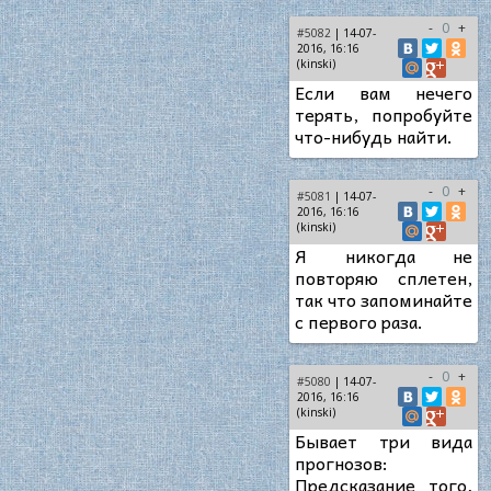
-
0
+
#5082
| 14-07-
2016, 16:16
(kinski)
Если вам нечего
терять, попробуйте
что-нибудь найти.
-
0
+
#5081
| 14-07-
2016, 16:16
(kinski)
Я никогда не
повторяю сплетен,
так что запоминайте
с первого раза.
-
0
+
#5080
| 14-07-
2016, 16:16
(kinski)
Бывает три вида
прогнозов:
Предсказание того,