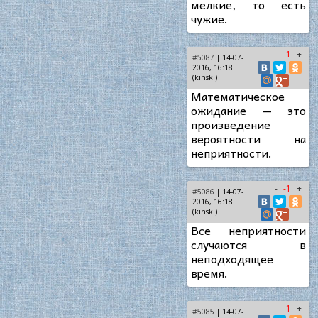
мелкие, то есть
чужие.
-
-1
+
#5087
| 14-07-
2016, 16:18
(kinski)
Математическое
ожидание — это
произведение
вероятности на
неприятности.
-
-1
+
#5086
| 14-07-
2016, 16:18
(kinski)
Все неприятности
случаются в
неподходящее
время.
-
-1
+
#5085
| 14-07-