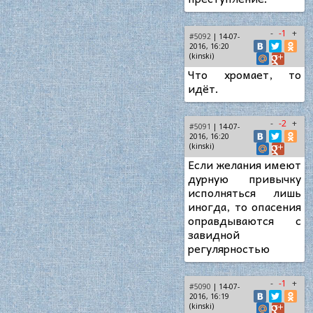
-
-1
+
#5092
| 14-07-
2016, 16:20
(kinski)
Что хромает, то
идёт.
-
-2
+
#5091
| 14-07-
2016, 16:20
(kinski)
Если желания имеют
дурную привычку
исполняться лишь
иногда, то опасения
оправдываются с
завидной
регулярностью
-
-1
+
#5090
| 14-07-
2016, 16:19
(kinski)