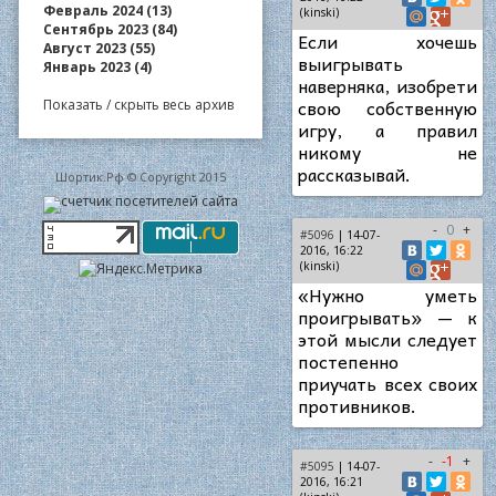
Февраль 2024 (13)
(kinski)
Сентябрь 2023 (84)
Если хочешь
Август 2023 (55)
выигрывать
Январь 2023 (4)
наверняка, изобрети
свою собственную
Показать / скрыть весь архив
игру, а правил
никому не
рассказывай.
Шортик.Рф © Copyright 2015
-
0
+
#5096
| 14-07-
2016, 16:22
(kinski)
«Нужно уметь
проигрывать» — к
этой мысли следует
постепенно
приучать всех своих
противников.
-
-1
+
#5095
| 14-07-
2016, 16:21