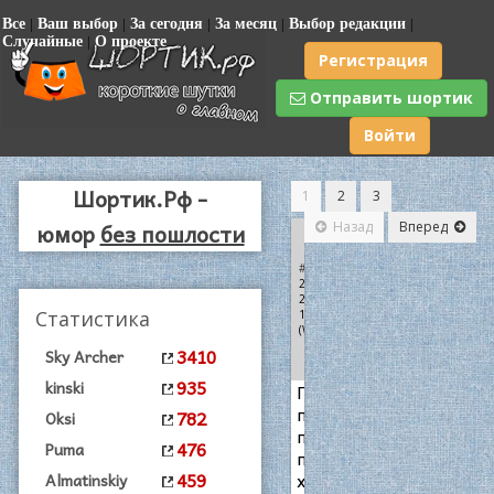
Все
|
Ваш выбор
|
За сегодня
|
За месяц
|
Выбор редакции
|
Случайные
|
О проекте
Регистрация
Отправить шортик
Войти
Шортик.Рф -
1
2
3
юмор
без пошлости
Назад
Вперед
-
0
+
#5100
|
21-07-
2016,
Статистика
16:54
(Wolfram)
3410
Sky Archer
935
kinski
Главное
правило
782
Oksi
при
476
Puma
просмотре
459
хорроров:
Almatinskiy