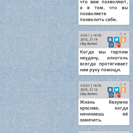
что вам позволяют,
а в том, что вы
позволяете
позволить себе.
-
0
+
#2661
| 14-10-
2015, 21:14
(Sky Archer)
Когда мы терпим
неудачу, алкоголь
всегда протягивает
нам руку помощи.
-
0
+
#2660
| 14-10-
2015, 21:13
(Sky Archer)
Жизнь безумно
красива, когда
начинаешь её
замечать.