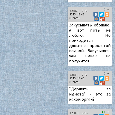
-
0
+
#2682
| 19-10-
2015, 18:45
(Ольга)
Закусывать обожаю,
а вот пить не
люблю. Но
приходится
давиться проклятой
водкой. Закусывать
чай никак не
получится.
-
0
+
#2681
| 19-10-
2015, 18:40
(Ольга)
"Держать за
идиота" - это за
какой орган?
-
+1
+
#2680
| 19-10-