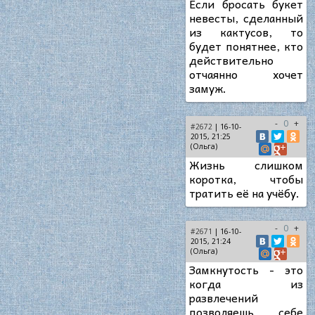
Если бросать букет
невесты, сделанный
из кактусов, то
будет понятнее, кто
действительно
отчаянно хочет
замуж.
-
0
+
#2672
| 16-10-
2015, 21:25
(Ольга)
Жизнь слишком
коротка, чтобы
тратить её на учёбу.
-
0
+
#2671
| 16-10-
2015, 21:24
(Ольга)
Замкнутость - это
когда из
развлечений
позволяешь себе