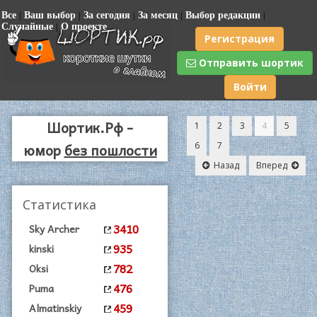
Все
|
Ваш выбор
|
За сегодня
|
За месяц
|
Выбор редакции
|
Случайные
|
О проекте
Регистрация
Отправить шортик
Войти
Шортик.Рф -
1
2
3
4
5
юмор
без пошлости
6
7
Назад
Вперед
|
Статистика
3410
Sky Archer
935
kinski
782
Oksi
476
Puma
459
Almatinskiy