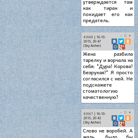
утверждается там
как тиран и
покидает его как
предатель.
-
0
+
#2668
| 16-10-
2015, 20:47
(Sky Archer)
Жена разбила
тарелку и ворчала на
себя: "Дура! Корова!
Безрукая!" Я просто
согласился с ней. Не
подскажете
стоматологию
качественную?
-
0
+
#2667
| 16-10-
2015, 20:42
(Sky Archer)
Слово не воробей. А
жаль, было бы