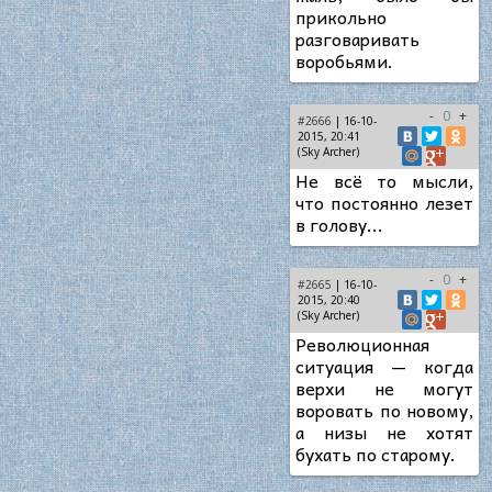
прикольно
разговаривать
воробьями.
-
0
+
#2666
| 16-10-
2015, 20:41
(Sky Archer)
Не всё то мысли,
что постоянно лезет
в голову...
-
0
+
#2665
| 16-10-
2015, 20:40
(Sky Archer)
Революционная
ситуация — когда
верхи не могут
воровать по новому,
а низы не хотят
бухать по старому.