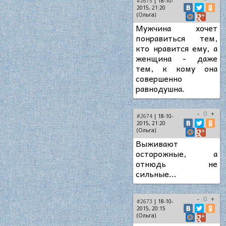
#2675
| 18-10-
2015, 21:20
(Ольга)
Мужчина хочет
понравиться тем,
кто нравится ему, а
женщина - даже
тем, к кому она
совершенно
равнодушна.
-
0
+
#2674
| 18-10-
2015, 21:20
(Ольга)
Выживают
осторожные, а
отнюдь не
сильные...
-
0
+
#2673
| 18-10-
2015, 20:15
(Ольга)