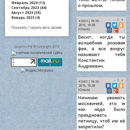
Февраль 2024 (13)
о прошлом.
Сентябрь 2023 (84)
Август 2023 (55)
Январь 2023 (4)
-
0
+
#2684
| 19-10-
2015, 19:28
Показать / скрыть весь архив
(Ольга)
Бесит, когда ты
волшебная розовая
Шортик.Рф © Copyright 2015
фея, а все вокруг
называют тебя
Константин
Андреевич.
-
0
+
#2683
| 19-10-
2015, 19:28
(Ольга)
Начинаю уважать
москвичей, это ж
как надо было
праздновать
пятницу, чтоб им её
запретили?