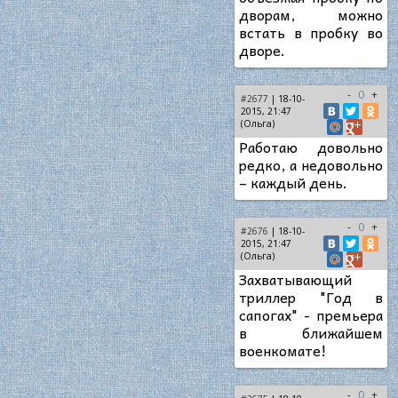
дворам, можно
встать в пробку во
дворе.
-
0
+
#2677
| 18-10-
2015, 21:47
(Ольга)
Работаю довольно
редко, а недовольно
– каждый день.
-
0
+
#2676
| 18-10-
2015, 21:47
(Ольга)
Захватывающий
триллер "Год в
сапогах" - премьера
в ближайшем
военкомате!
-
0
+