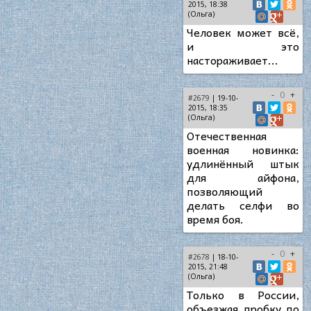
2015, 18:38
(Ольга)
Человек может всё,
и это
настораживает...
-
0
+
#2679
| 19-10-
2015, 18:35
(Ольга)
Отечественная
военная новинка:
удлинённый штык
для айфона,
позволяющий
делать селфи во
время боя.
-
0
+
#2678
| 18-10-
2015, 21:48
(Ольга)
Только в России,
объезжая пробку по