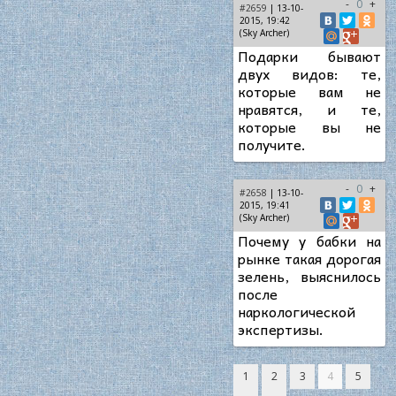
-
0
+
#2659
| 13-10-
2015, 19:42
(Sky Archer)
Подарки бывают
двух видов: те,
которые вам не
нравятся, и те,
которые вы не
получите.
-
0
+
#2658
| 13-10-
2015, 19:41
(Sky Archer)
Почему у бабки на
рынке такая дорогая
зелень, выяснилось
после
наркологической
экспертизы.
1
2
3
4
5