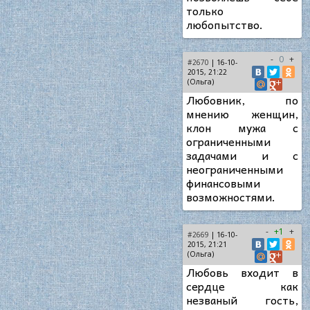
только
любопытство.
-
0
+
#2670
| 16-10-
2015, 21:22
(Ольга)
Любовник, по
мнению женщин,
клон мужа с
ограниченными
задачами и с
неограниченными
финансовыми
возможностями.
-
+1
+
#2669
| 16-10-
2015, 21:21
(Ольга)
Любовь входит в
сердце как
незваный гость,