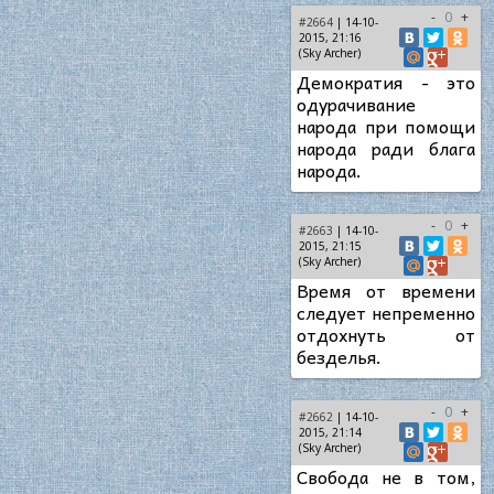
-
0
+
#2664
| 14-10-
2015, 21:16
(Sky Archer)
Демократия - это
одурачивание
народа при помощи
народа ради блага
народа.
-
0
+
#2663
| 14-10-
2015, 21:15
(Sky Archer)
Время от времени
следует непременно
отдохнуть от
безделья.
-
0
+
#2662
| 14-10-
2015, 21:14
(Sky Archer)
Свобода не в том,