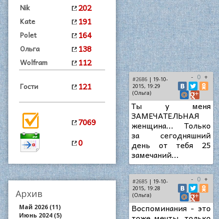
202
Nik
191
Kate
164
Polet
138
Ольга
112
Wolfram
-
0
+
#2686
| 19-10-
121
Гости
2015, 19:29
(Ольга)
Ты у меня
ЗАМЕЧАТЕЛЬНАЯ
7069
женщина... Только
за сегодняшний
0
день от тебя 25
замечаний...
-
0
+
#2685
| 19-10-
2015, 19:28
Архив
(Ольга)
Воспоминания - это
Май 2026 (11)
Июнь 2024 (5)
тоже мечты, только