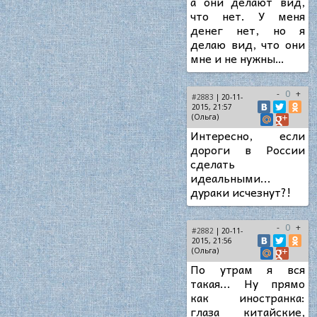
а они делают вид,
что нет. У меня
денег нет, но я
делаю вид, что они
мне и не нужны…
-
0
+
#2883
| 20-11-
2015, 21:57
(Ольга)
Интересно, если
дороги в России
сделать
идеальными...
дураки исчезнут?!
-
0
+
#2882
| 20-11-
2015, 21:56
(Ольга)
По утрам я вся
такая... Ну прямо
как иностранка:
глаза китайские,