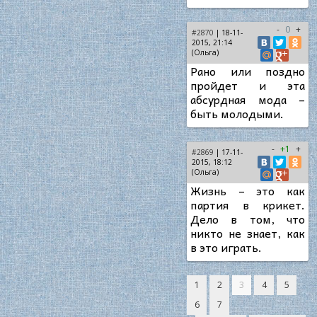
-
0
+
#2870
| 18-11-
2015, 21:14
(Ольга)
Рано или поздно
пройдет и эта
абсурдная мода –
быть молодыми.
-
+1
+
#2869
| 17-11-
2015, 18:12
(Ольга)
Жизнь – это как
партия в крикет.
Дело в том, что
никто не знает, как
в это играть.
1
2
3
4
5
6
7