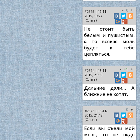
-
0
+
#2875
| 19-11-
2015, 19:27
(Ольга)
Не стоит быть
белым и пушистым,
а то всякая моль
будет к тебе
цепляться.
-
+1
+
#2874
| 18-11-
2015, 21:19
(Ольга)
Дальние дали… А
ближние не хотят.
-
0
+
#2873
| 18-11-
2015, 21:18
(Ольга)
Если вы съели мой
мозг, то не надо