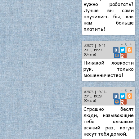
нужно работать?
Лучше вы сами
поучились бы, как
нам больше
платить!
-
0
+
#2877
| 19-11-
2015, 19:29
(Ольга)
Никакой ловкости
рук, только
мошенничество!
-
0
+
#2876
| 19-11-
2015, 19:28
(Ольга)
Страшно бесят
люди, называющие
тебя алкашом
всякий раз, когда
несут тебя домой.