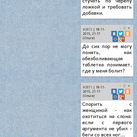
стучать по черепу
ложкой и требовать
добавки.
-
0
+
#2872
| 18-11-
2015, 21:17
(Ольга)
До сих пор не могу
понять, как
обезболивающая
таблетка понимает,
где у меня болит?
-
0
+
#2871
| 18-11-
2015, 21:17
(Ольга)
Спорить с
женщиной - как
охотиться на слона:
если с первого
аргумента не убил -
беги со всех ног...