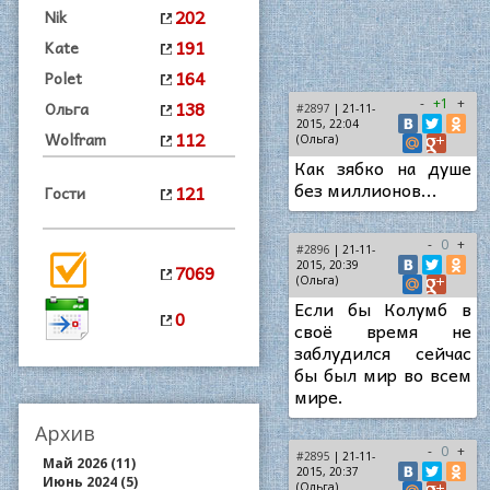
202
Nik
191
Kate
164
Polet
138
-
+1
+
Ольга
#2897
| 21-11-
2015, 22:04
112
Wolfram
(Ольга)
Как зябко на душе
без миллионов...
121
Гости
-
0
+
#2896
| 21-11-
2015, 20:39
7069
(Ольга)
Если бы Колумб в
0
своё время не
заблудился сейчас
бы был мир во всем
мире.
Архив
-
0
+
#2895
| 21-11-
Май 2026 (11)
2015, 20:37
Июнь 2024 (5)
(Ольга)