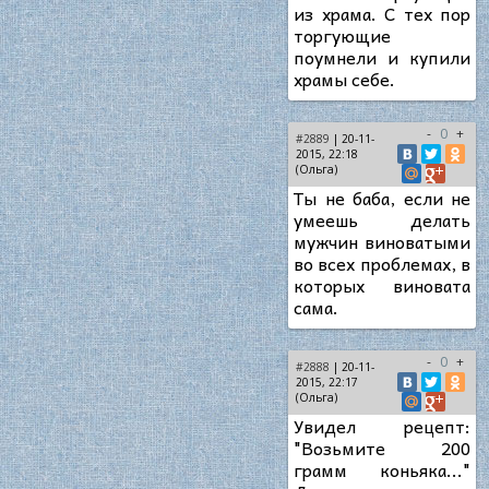
из храма. С тех пор
торгующие
поумнели и купили
храмы себе.
-
0
+
#2889
| 20-11-
2015, 22:18
(Ольга)
Ты не баба, если не
умеешь делать
мужчин виноватыми
во всех проблемах, в
которых виновата
сама.
-
0
+
#2888
| 20-11-
2015, 22:17
(Ольга)
Увидел рецепт:
"Возьмите 200
грамм коньяка..."