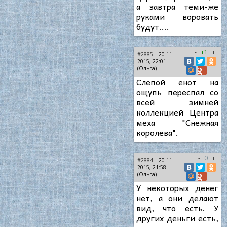
а завтра теми-же
руками воровать
будут....
-
+1
+
#2885
| 20-11-
2015, 22:01
(Ольга)
Слепой енот на
ощупь переспал со
всей зимней
коллекцией Центра
меха "Снежная
королева".
-
0
+
#2884
| 20-11-
2015, 21:58
(Ольга)
У некоторых денег
нет, а они делают
вид, что есть. У
других деньги есть,