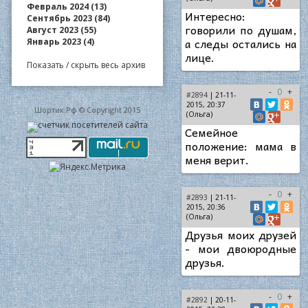
Февраль 2024 (13)
Интересно:
Сентябрь 2023 (84)
говорили по душам,
Август 2023 (55)
а следы остались на
Январь 2023 (4)
лице.
Показать / скрыть весь архив
-
0
+
#2894
| 21-11-
2015, 20:37
Шортик.Рф © Copyright 2015
(Ольга)
Семейное
положение: мама в
меня верит.
-
0
+
#2893
| 21-11-
2015, 20:36
(Ольга)
Друзья моих друзей
- мои двоюродные
друзья.
-
0
+
#2892
| 20-11-