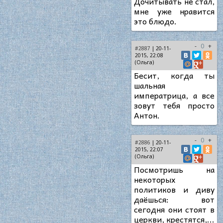
Дочитывать не стал,
мне уже нравится
это блюдо.
-
0
+
#2887
| 20-11-
2015, 22:08
(Ольга)
Бесит, когда ты
шальная
императрица, а все
зовут тебя просто
Антон.
-
0
+
#2886
| 20-11-
2015, 22:07
(Ольга)
Посмотришь на
некоторых
политиков и диву
даёшься: вот
сегодня они стоят в
церкви, крестятся,...