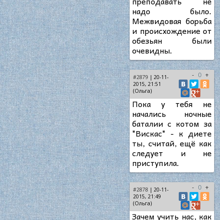
преподавать не
надо было.
Межвидовая борьба
и происхождение от
обезьян были
очевидны.
-
0
+
#2879
| 20-11-
2015, 21:51
(Ольга)
Пока у тебя не
начались ночные
баталии с котом за
"Вискас" - к диете
ты, считай, ещё как
следует и не
приступила.
-
0
+
#2878
| 20-11-
2015, 21:49
(Ольга)
Зачем учить нас, как