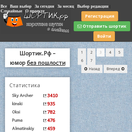
Все
|
Ваш выбор
|
За сегодня
|
За месяц
|
Выбор редакции
|
Случайные
|
О проекте
Регистрация
Отправить шортик
Войти
Шортик.Рф -
1
2
3
4
5
юмор
без пошлости
6
7
Назад
Вперед
|
Статистика
3410
Sky Archer
935
kinski
782
Oksi
476
Puma
459
Almatinskiy