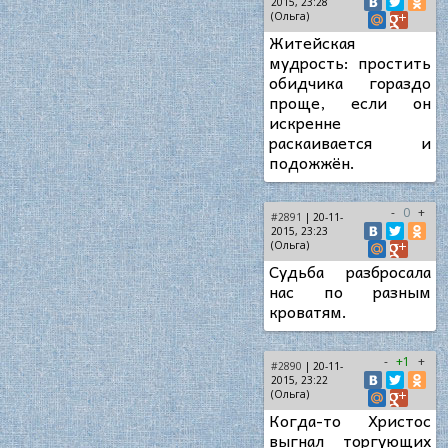
2015, 23:28
(Ольга)
Житейская
мудрость: простить
обидчика гораздо
проще, если он
искренне
раскаивается и
подожжён.
-
0
+
#2891
| 20-11-
2015, 23:23
(Ольга)
Судьба разбросала
нас по разным
кроватям.
-
+1
+
#2890
| 20-11-
2015, 23:22
(Ольга)
Когда-то Христос
выгнал торгующих