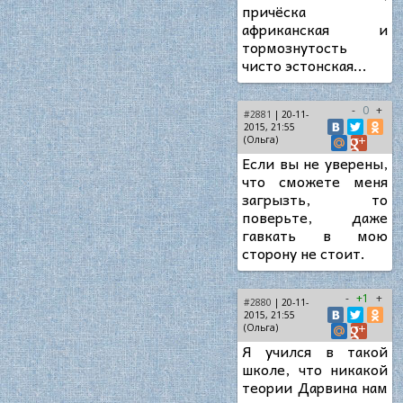
причёска
африканская и
тормознутость
чисто эстонская...
-
0
+
#2881
| 20-11-
2015, 21:55
(Ольга)
Если вы не уверены,
что сможете меня
загрызть, то
поверьте, даже
гавкать в мою
сторону не стоит.
-
+1
+
#2880
| 20-11-
2015, 21:55
(Ольга)
Я учился в такой
школе, что никакой
теории Дарвина нам