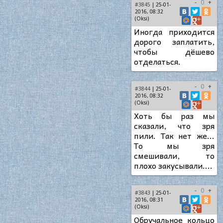
-
0
+
#3845
| 25-01-
2016, 08:32
(Oksi)
Иногда приходится
дорого заплатить,
чтобы дёшево
отделаться.
-
0
+
#3844
| 25-01-
2016, 08:32
(Oksi)
Хоть бы раз мы
сказали, что зря
пили. Так нет же...
То мы зря
смешивали, то
плохо закусывали....
-
0
+
#3843
| 25-01-
2016, 08:31
(Oksi)
Обручальное кольцо