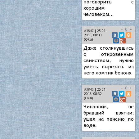
поговорить с
хорошим
человеком...
-
0
+
#3847
| 25-01-
2016, 08:33
(Oksi)
Даже столкнувшись
с откровенным
свинством, нужно
уметь вырезать из
него ломтик бекона.
-
0
+
#3846
| 25-01-
2016, 08:32
(Oksi)
Чиновник, не
бравший взятки,
ушел на пенсию по
воде.