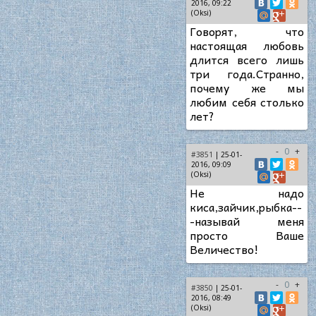
2016, 09:22
(Oksi)
Говорят, что
настоящая любовь
длится всего лишь
три года.Странно,
почему же мы
любим себя столько
лет?
-
0
+
#3851
| 25-01-
2016, 09:09
(Oksi)
Не надо
киса,зайчик,рыбка--
-называй меня
просто Ваше
Величество!
-
0
+
#3850
| 25-01-
2016, 08:49
(Oksi)