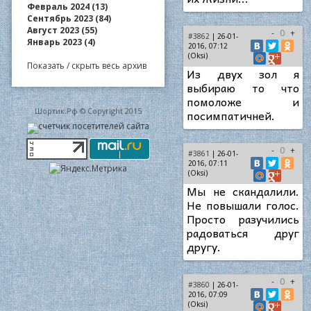
Февраль 2024 (13)
Сентябрь 2023 (84)
Август 2023 (55)
-
0
+
#3862
| 26-01-
Январь 2023 (4)
2016, 07:12
(Oksi)
Показать / скрыть весь архив
Из двух зол я
выбираю то что
помоложе и
Шортик.Рф © Copyright 2015
посимпатичней.
-
0
+
#3861
| 26-01-
2016, 07:11
(Oksi)
Мы не скандалили.
Не повышали голос.
Просто разучились
радоваться друг
другу.
-
0
+
#3860
| 26-01-
2016, 07:09
(Oksi)