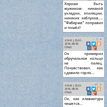
Хорошо быть
мужиком: никакой
укладки, эпиляции,
никаких каблуков....
"Фаберже" поправил
и пошёл!
-
0
+
#3849
| 25-01-
2016, 08:43
(Oksi)
Он примерил
обручальное кольцо
на палец.
Почувствовал, как
сдавило горло...
-
+1
+
#3848
| 25-01-
2016, 08:35
(Oksi)
Ох, как клавиатура
чешется...