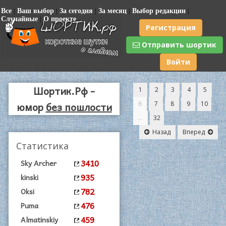
Все
|
Ваш выбор
|
За сегодня
|
За месяц
|
Выбор редакции
|
Случайные
|
О проекте
Регистрация
Отправить шортик
Войти
Шортик.Рф -
1
2
3
4
5
юмор
без пошлости
6
7
8
9
10
...
32
|
Назад
Вперед
0
Статистика
(
3410
Sky Archer
935
kinski
782
Oksi
476
Puma
459
Almatinskiy