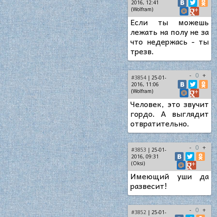
2016, 12:41
(Wolfram)
Если ты можешь
лежать на полу не за
что недержась - ты
трезв.
-
0
+
#3854
| 25-01-
2016, 11:06
(Wolfram)
Человек, это звучит
гордо. А выглядит
отвратительно.
-
0
+
#3853
| 25-01-
2016, 09:31
(Oksi)
Имеющий уши да
развесит!
-
0
+
#3852
| 25-01-