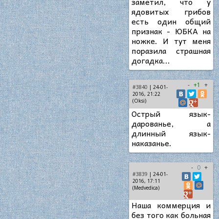
заметил, что у
ядовитых грибов
есть один общий
признак - ЮБКА на
ножке. И тут меня
поразила страшная
догадка...
-
+1
+
#3840
| 24-01-
2016, 21:22
(Oksi)
Острый язык-
дарованье, а
длинный язык-
наказанье.
-
0
+
#3839
| 24-01-
2016, 17:11
(Medvedica)
Наша коммерция и
без того как больная