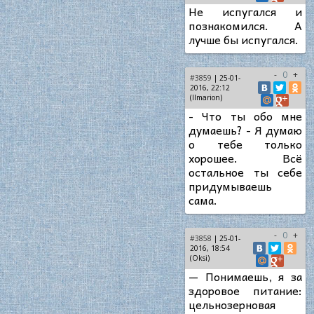
Не испугался и
познакомился. А
лучше бы испугался.
-
0
+
#3859
| 25-01-
2016, 22:12
(Ilmarion)
- Что ты обо мне
думаешь? - Я думаю
о тебе только
хорошее. Всё
остальное ты себе
придумываешь
сама.
-
0
+
#3858
| 25-01-
2016, 18:54
(Oksi)
— Понимаешь, я за
здоровое питание:
цельнозерновая