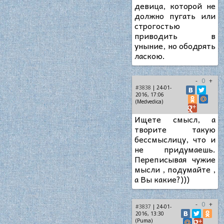
девица, которой не
должно пугать или
строгостью
приводить в
уныние, но ободрять
ласкою.
-
0
+
#3838
| 24-01-
2016, 17:06
(Medvedica)
Ищете смысл, а
творите такую
бессмыслицу, что и
не придумаешь.
Переписывая чужие
мысли , подумайте ,
а Вы какие?)))
-
0
+
#3837
| 24-01-
2016, 13:30
(Puma)