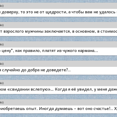
ki)
 доверху, то это не от щедрости, а чтобы вам не удалось
ki)
т взрослого мужчины заключается, в основном, в стоимос
ki)
цену", как правило, платят из чужого кармана...
ki)
 случайно до добра не доведете?..
ki)
вом «свидании вслепую»… Когда я её увидел, у меня даж
ki)
риобретаешь опыт. Иногда думаешь – вот оно счастье!.. Х