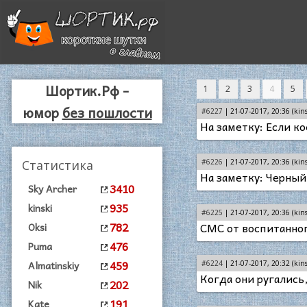
Шортик.Рф -
1
2
3
4
5
юмор
без пошлости
#6227
| 21-07-2017, 20:36 (kins
На заметку: Если к
Статистика
#6226
| 21-07-2017, 20:36 (kins
На заметку: Черный
3410
Sky Archer
935
kinski
#6225
| 21-07-2017, 20:36 (kins
782
СМС от воспитанног
Oksi
476
Puma
459
Almatinskiy
#6224
| 21-07-2017, 20:32 (kins
Когда они ругались,
202
Nik
191
Kate