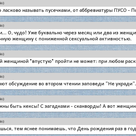
ki)
 ласково называть пусечками, от аббревиатуры ПУСО - 
ki)
... О, чудо! Уже буквально через месяц или два из жен
чную женщину с пониженной сексуальной активностью.
ki)
й женщиной "впустую" пройти не может: при любом раскла
ki)
т обсуждение во втором чтении заповеди “Не укради”. 
ki)
жны быть кексы! С загадками - сканворды! А вот женщин
ki)
шься, тем яснее понимаешь, что День рождения раз в год