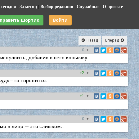
 сегодня
|
За месяц
|
Выбор редакции
|
Случайные
|
О проекте
править шортик
Войти
Назад
Вперед
-
0
+
исправить, добавив в него коньячку.
-
+2
+
 куда—то торопится.
-
+1
+
-
0
+
ямо в лицо — это слишком..