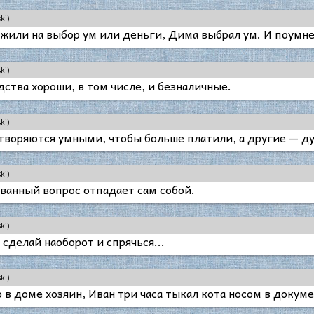
ki)
или на выбор ум или деньги, Дима выбрал ум. И поумнев,
ki)
дства хороши, в том числе, и безналичные.
ki)
творяются умными, чтобы больше платили, а другие — ду
ki)
анный вопрос отпадает сам собой.
ki)
сделай наоборот и спрячься...
ki)
 в доме хозяин, Иван три часа тыкал кота носом в докуме