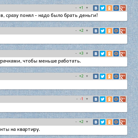
-
+1
+
 сразу понял - надо было брать деньги!
-
+2
+
-
+3
+
рачками, чтобы меньше работать.
-
+2
+
-
-1
+
-
+2
+
нты на квартиру.