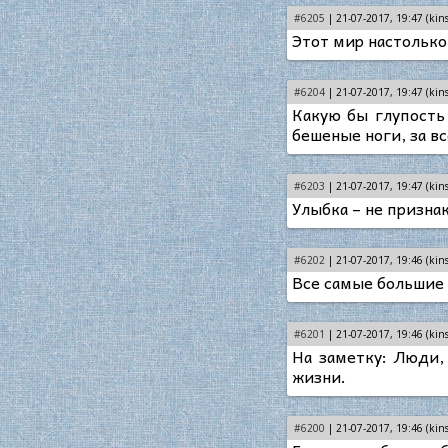
#6205
| 21-07-2017, 19:47 (kins
Этот мир настолько 
#6204
| 21-07-2017, 19:47 (kins
Какую бы глупость 
бешеные ноги, за вс
#6203
| 21-07-2017, 19:47 (kins
Улыбка – не призна
#6202
| 21-07-2017, 19:46 (kins
Все самые большие 
#6201
| 21-07-2017, 19:46 (kins
На заметку: Люди,
жизни.
#6200
| 21-07-2017, 19:46 (kins