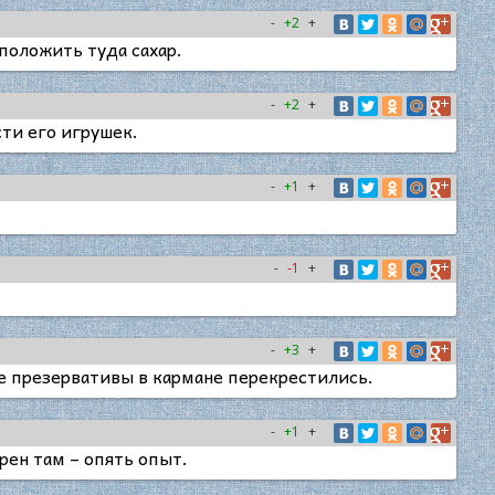
-
+2
+
 положить туда сахар.
-
+2
+
ти его игрушек.
-
+1
+
-
-1
+
-
+3
+
е презервативы в кармане перекрестились.
-
+1
+
рен там – опять опыт.