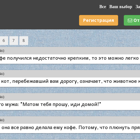
Все
|
Ваш выбор
|
За
Регистрация
От
6
7
8
ki)
офе получился недостаточно крепким, то это можно легко 
ki)
 кот, перебежавший вам дорогу, означает, что животное
ki)
о мужа: "Матом тебя прошу, иди домой!"
ki)
 она все равно делала ему кофе. Потому, что плюнуть пр