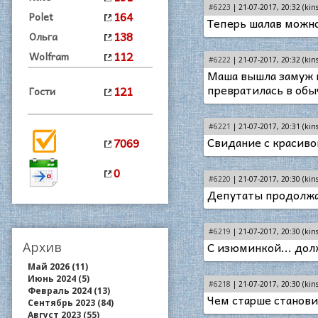
#6223
| 21-07-2017, 20:32 (kins
164
Polet
Теперь шалав можно
138
Ольга
112
Wolfram
#6222
| 21-07-2017, 20:32 (kins
Маша вышла замуж и
превратилась в обы
121
Гости
#6221
| 21-07-2017, 20:31 (kins
Свидание с красиво
7069
0
#6220
| 21-07-2017, 20:30 (kins
Депутаты продолжаю
#6219
| 21-07-2017, 20:30 (kins
С изюминкой... дол
Архив
Май 2026 (11)
Июнь 2024 (5)
#6218
| 21-07-2017, 20:30 (kins
Февраль 2024 (13)
Чем старше станови
Сентябрь 2023 (84)
Август 2023 (55)