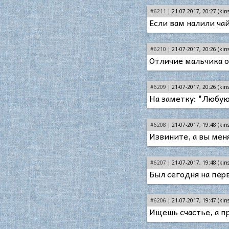
#6211
| 21-07-2017, 20:27 (kins
Если вам налили чай
#6210
| 21-07-2017, 20:26 (kins
Отличие мальчика о
#6209
| 21-07-2017, 20:26 (kins
На заметку: "Любую 
#6208
| 21-07-2017, 19:48 (kins
Извините, а вы меня
#6207
| 21-07-2017, 19:48 (kins
Был сегодня на пер
#6206
| 21-07-2017, 19:47 (kins
Ищешь счастье, а п