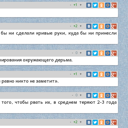
-
+1
+
-
+2
+
о бы ни сделали кривые руки, куда бы ни принесли
-
0
+
норирования окружающего дерьма.
-
+1
+
 равно никто не заметит».
-
0
+
того, чтобы рвать их, в среднем теряют 2-3 года
-
+2
+