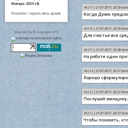
Январь 2023 (4)
#6217
| 21-07-2017, 20:29 (kins
Когда Диме предлож
Показать / скрыть весь архив
#6216
| 21-07-2017, 20:29 (kins
Шортик.Рф © Copyright 2015
Для счастья все сре
#6215
| 21-07-2017, 20:28 (kins
На работе одни при
#6214
| 21-07-2017, 20:27 (kins
Хорошо сформулиров
#6213
| 21-07-2017, 20:27 (kins
Послушай женщину, 
#6212
| 21-07-2017, 20:27 (kins
Чтобы показать, кто