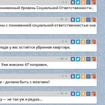
-
0
+
Пониженный Уровень Социальной Ответственности..
-
+1
+
щины с пониженной социальной ответственностью она
-
0
+
де у вас остаётся убранная квартира.
-
+5
+
Уже внесено 47 поправок.
-
0
+
а - должна быть с мозгами!
-
+1
+
у — не так уж и редко…