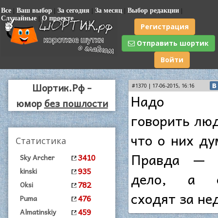
Все
|
Ваш выбор
|
За сегодня
|
За месяц
|
Выбор редакции
|
Случайные
|
О проекте
Регистрация
Отправить шортик
Войти
Шортик.Рф -
#1370 | 17-06-2015, 16:16
Надо вс
юмор
без пошлости
говорить люд
что о них ду
Статистика
Правда — с
3410
Sky Archer
935
kinski
дело, а с
782
Oksi
сходят за не
476
Puma
459
Almatinskiy