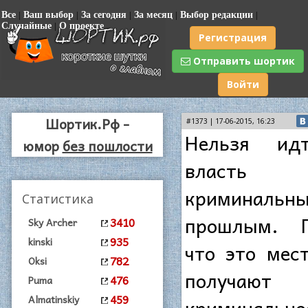
Все
|
Ваш выбор
|
За сегодня
|
За месяц
|
Выбор редакции
|
Случайные
|
О проекте
Регистрация
Отправить шортик
Войти
Шортик.Рф -
#1373 | 17-06-2015, 16:23
Нельзя ид
юмор
без пошлости
власт
криминальн
Статистика
прошлым. П
3410
Sky Archer
935
kinski
что это мест
782
Oksi
получают
476
Puma
459
Almatinskiy
криминально