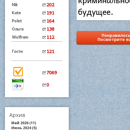
202
Nik
будущее.
191
Kate
164
Polet
138
Ольга
Понравилось
112
Wolfram
Посмотрите е
121
Гости
7069
0
Архив
Май 2026 (11)
Июнь 2024 (5)