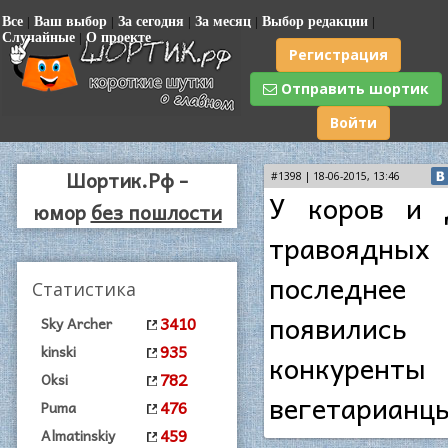
Все
|
Ваш выбор
|
За сегодня
|
За месяц
|
Выбор редакции
|
Случайные
|
О проекте
Регистрация
Отправить шортик
Войти
Шортик.Рф -
#1398 | 18-06-2015, 13:46
У коров и 
юмор
без пошлости
травоядн
последнее 
Статистика
появились
3410
Sky Archer
935
kinski
конкурен
782
Oksi
вегетарианц
476
Puma
459
Almatinskiy