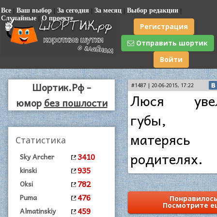
Все
|
Ваш выбор
|
За сегодня
|
За месяц
|
Выбор редакции
|
Случайные
|
О проекте
Регистрация
Отправить шортик
Войти
Шортик.Рф -
#1487 | 20-06-2015, 17:22
Люся увел
юмор
без пошлости
губы, пр
матерясь
Статистика
родителях.
3410
Sky Archer
935
kinski
782
Oksi
476
Puma
Понравилось
Посмотрите е
459
Almatinskiy