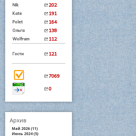
202
Nik
191
Kate
164
Polet
138
Ольга
112
Wolfram
121
Гости
7069
0
Архив
Май 2026 (11)
Июнь 2024 (5)