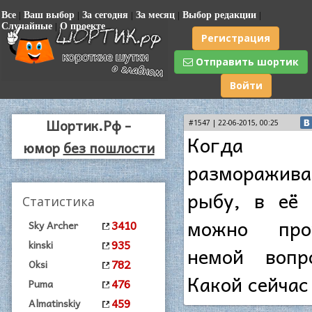
Все
|
Ваш выбор
|
За сегодня
|
За месяц
|
Выбор редакции
|
Случайные
|
О проекте
Регистрация
Отправить шортик
Войти
Шортик.Рф -
#1547 | 22-06-2015, 00:25
Когда
юмор
без пошлости
разморажив
рыбу, в её 
Статистика
можно проч
3410
Sky Archer
935
kinski
немой вопр
782
Oksi
Какой сейчас
476
Puma
459
Almatinskiy