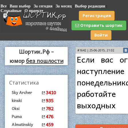
Все
|
Ваш выбор
|
За сегодня
|
За месяц
|
Выбор редакции
|
Случайные
|
О проекте
Регистрация
Отправить шортик
Войти
Шортик.Рф -
#1642 | 25-06-2015, 21:02
Если вас ог
юмор
без пошлости
наступление
понедельник
Статистика
работайт
3410
Sky Archer
935
kinski
выходных
782
Oksi
476
Puma
459
Almatinskiy