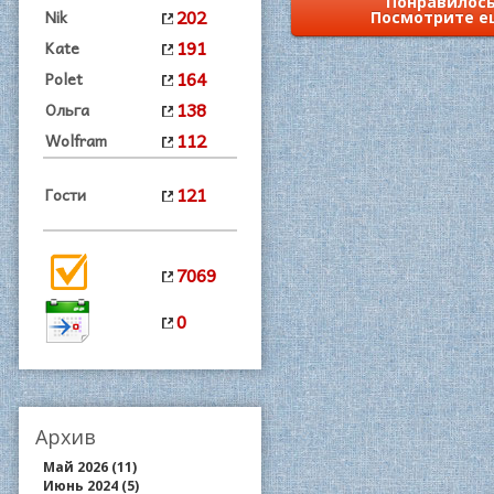
Понравилось
202
Nik
Посмотрите е
191
Kate
164
Polet
138
Ольга
112
Wolfram
121
Гости
7069
0
Архив
Май 2026 (11)
Июнь 2024 (5)