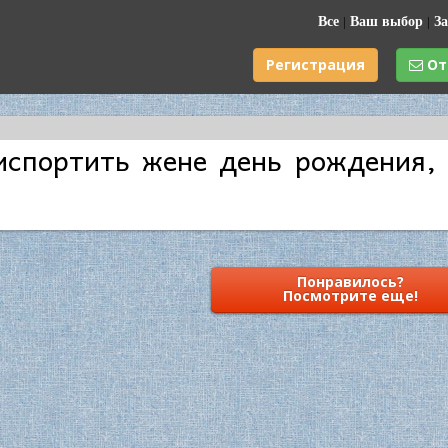
Все
|
Ваш выбор
|
За
Регистрация
От
испортить жене день рождения,
Понравилось?
Посмотрите еще!