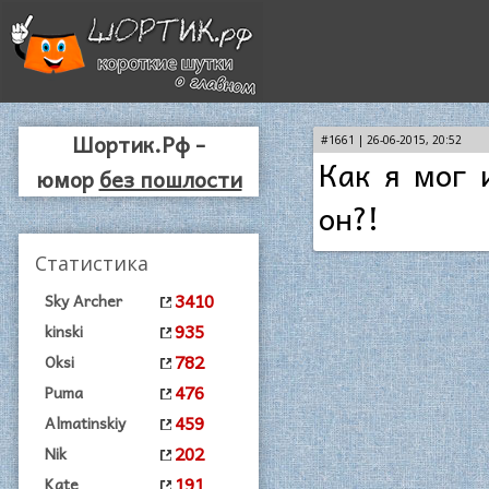
Шортик.Рф -
#1661 | 26-06-2015, 20:52
Как я мог 
юмор
без пошлости
он?!
Статистика
3410
Sky Archer
935
kinski
782
Oksi
476
Puma
459
Almatinskiy
202
Nik
191
Kate