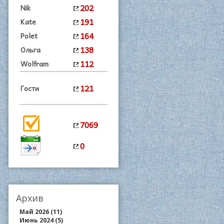
202
Nik
191
Kate
164
Polet
138
Ольга
112
Wolfram
121
Гости
7069
0
Архив
Май 2026 (11)
Июнь 2024 (5)