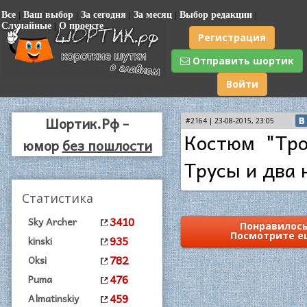
Все
|
Ваш выбор
|
За сегодня
|
За месяц
|
Выбор редакции
|
Случайные
|
О проекте
Регистрация
Отправить шортик
Войти
Шортик.Рф -
#2164 | 23-08-2015, 23:05
Костюм "Тро
юмор
без пошлости
Трусы и два 
Статистика
3410
Sky Archer
Понравилось
Посмотрите е
935
kinski
782
Oksi
476
Puma
459
Almatinskiy