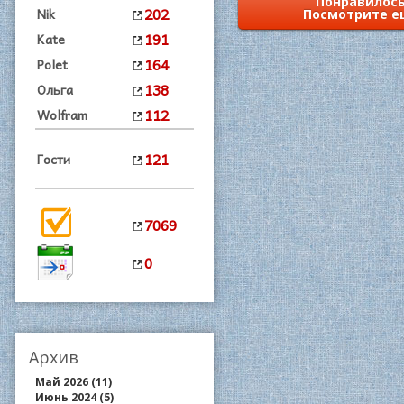
Понравилось
202
Nik
Посмотрите е
191
Kate
164
Polet
138
Ольга
112
Wolfram
121
Гости
7069
0
Архив
Май 2026 (11)
Июнь 2024 (5)