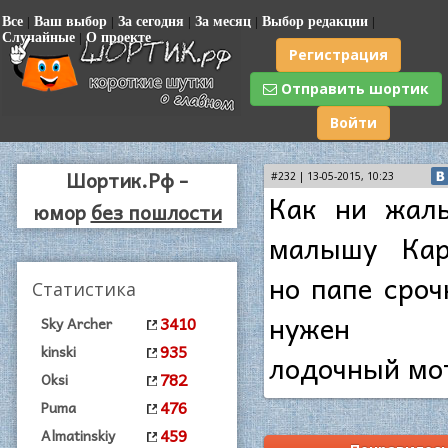
Все
|
Ваш выбор
|
За сегодня
|
За месяц
|
Выбор редакции
|
Случайные
|
О проекте
Регистрация
Отправить шортик
Войти
Шортик.Рф -
#232 | 13-05-2015, 10:23
Как ни жал
юмор
без пошлости
малышу Кар
но папе сроч
Статистика
нужен н
3410
Sky Archer
935
kinski
лодочный мот
782
Oksi
476
Puma
459
Almatinskiy