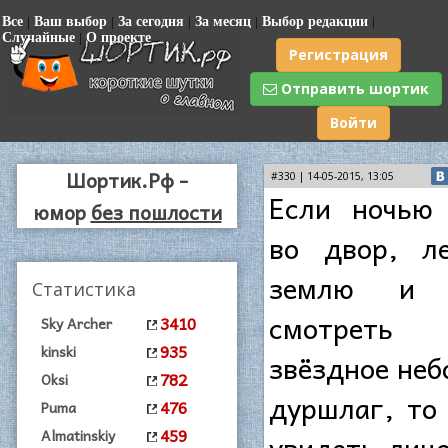
Все
|
Ваш выбор
|
За сегодня
|
За месяц
|
Выбор редакции
|
Случайные
|
О проекте
Регистрация
Отправить шортик
Войти
Шортик.Рф -
#330 | 14-05-2015, 13:05
Если ночью
юмор
без пошлости
во двор, л
землю и 
Статистика
смотрет
3410
Sky Archer
935
kinski
звёздное неб
782
Oksi
дуршлаг, то
476
Puma
459
Almatinskiy
увидеть лицо