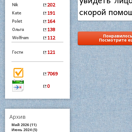
202
Nik
скорой помо
191
Kate
164
Polet
138
Ольга
Понравилось
112
Wolfram
Посмотрите е
121
Гости
7069
0
Архив
Май 2026 (11)
Июнь 2024 (5)