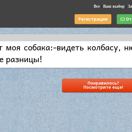
Все
|
Ваш выбор
|
За
Регистрация
От
т моя собака:-видеть колбасу, н
е разницы!
Понравилось?
Посмотрите еще!