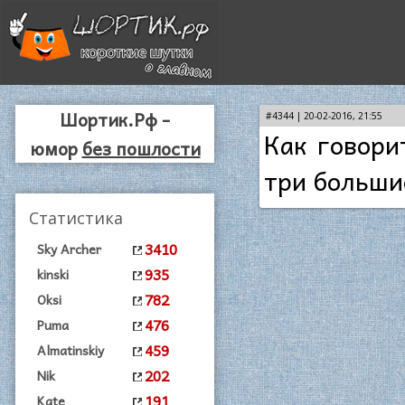
Шортик.Рф -
#4344 | 20-02-2016, 21:55
Как говори
юмор
без пошлости
три больши
Статистика
3410
Sky Archer
935
kinski
782
Oksi
476
Puma
459
Almatinskiy
202
Nik
191
Kate