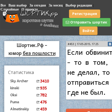
Все
|
Ваш выбор
|
За сегодня
|
За месяц
|
Выбор редакции
|
Случайные
|
О проекте
Регистрация
Отправить шортик
Войти
Шортик.Рф -
#453 | 17-05-2015, 17:25
Если обвинит
юмор
без пошлости
- то в том, 
не делал, то
Статистика
отправиться
3410
Sky Archer
935
kinski
где не был.
782
Oksi
476
Puma
459
Almatinskiy