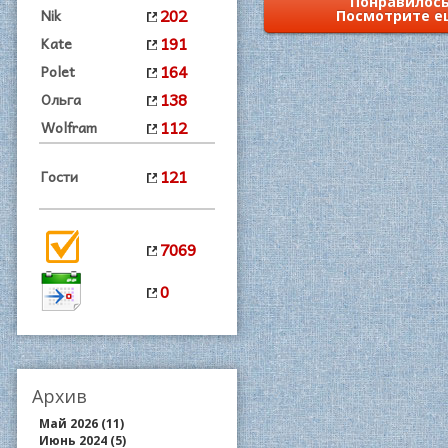
Понравилось
202
Nik
Посмотрите е
191
Kate
164
Polet
138
Ольга
112
Wolfram
121
Гости
7069
0
Архив
Май 2026 (11)
Июнь 2024 (5)