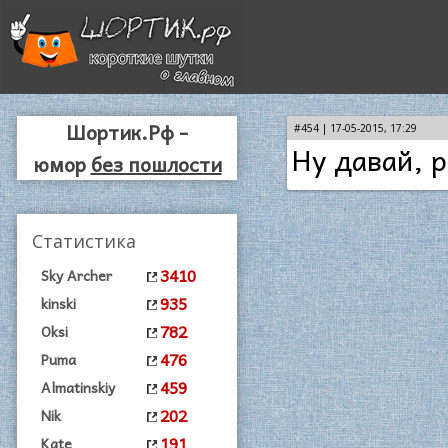
Шортик.Рф -
#454 | 17-05-2015, 17:29
Ну давай, 
юмор
без пошлости
Статистика
3410
Sky Archer
935
kinski
782
Oksi
476
Puma
459
Almatinskiy
202
Nik
191
Kate