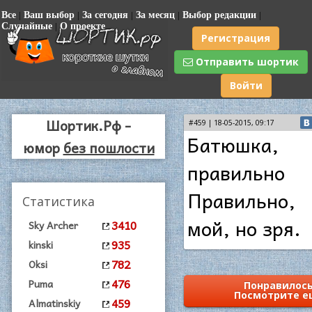
Все
|
Ваш выбор
|
За сегодня
|
За месяц
|
Выбор редакции
|
Случайные
|
О проекте
Регистрация
Отправить шортик
Войти
Шортик.Рф -
#459 | 18-05-2015, 09:17
Батюшка,
юмор
без пошлости
правильно 
Правильно
Статистика
мой, но зря.
3410
Sky Archer
935
kinski
782
Oksi
476
Puma
Понравилось
Посмотрите е
459
Almatinskiy