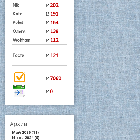
202
Nik
191
Kate
164
Polet
138
Ольга
112
Wolfram
121
Гости
7069
0
Архив
Май 2026 (11)
Июнь 2024 (5)