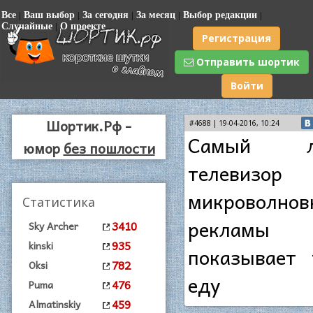
Все
|
Ваш выбор
|
За сегодня
|
За месяц
|
Выбор редакции
|
Случайные
|
О проекте
Регистрация
Отправить шортик
Войти
Шортик.Рф -
#4688 | 19-04-2016, 10:24
Самый лу
юмор
без пошлости
телевиз
микроволновк
Статистика
реклам
3410
Sky Archer
935
kinski
показывает 
782
Oksi
еду
476
Puma
459
Almatinskiy