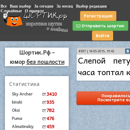
Все
|
Ваш выбор
|
За сегодня
|
За месяц
|
Выбор редакции
|
Случайные
|
О проекте
Регистрация
Отправить шортик
Войти
Шортик.Рф -
#397 | 16-05-2015, 19:42
Слепой пет
юмор
без пошлости
часа топтал 
Статистика
3410
Sky Archer
Понравилось
Посмотрите е
935
kinski
782
Oksi
476
Puma
459
Almatinskiy