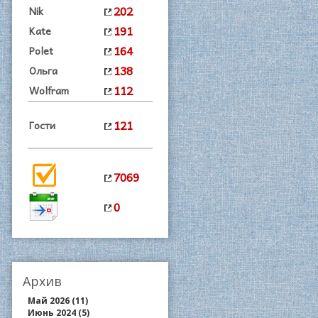
202
Nik
191
Kate
164
Polet
138
Ольга
112
Wolfram
121
Гости
7069
0
Архив
Май 2026 (11)
Июнь 2024 (5)