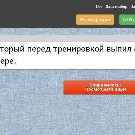
Все
|
Ваш выбор
|
За
Регистрация
От
оторый перед тренировкой выпил 
ере.
Понравилось?
Посмотрите еще!