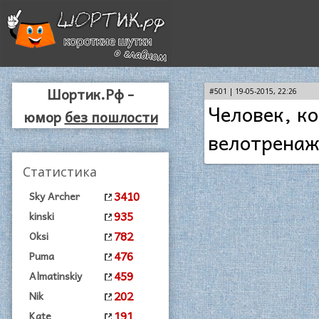
Шортик.Рф -
#501 | 19-05-2015, 22:26
Человек, к
юмор
без пошлости
велотренаж
Статистика
3410
Sky Archer
935
kinski
782
Oksi
476
Puma
459
Almatinskiy
202
Nik
191
Kate