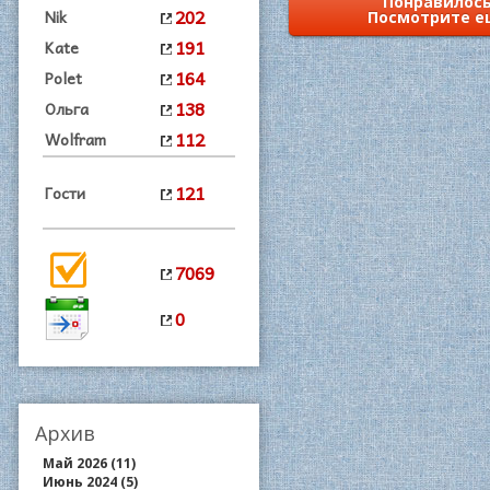
Понравилось
202
Nik
Посмотрите е
191
Kate
164
Polet
138
Ольга
112
Wolfram
121
Гости
7069
0
Архив
Май 2026 (11)
Июнь 2024 (5)