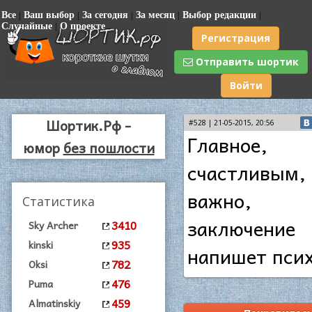
Все
|
Ваш выбор
|
За сегодня
|
За месяц
|
Выбор редакции
|
Случайные
|
О проекте
Регистрация
Отправить шортик
Войти
Шортик.Рф -
#528 | 21-05-2015, 20:56
Главное,
юмор
без пошлости
счастливым
важно, к
Статистика
заключение
3410
Sky Archer
935
kinski
напишет пси
782
Oksi
476
Puma
459
Almatinskiy