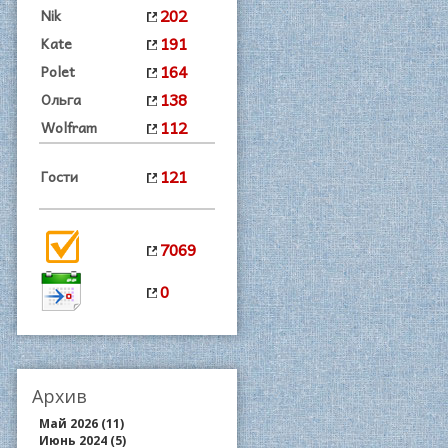
202
Nik
191
Kate
164
Polet
138
Ольга
112
Wolfram
121
Гости
7069
0
Архив
Май 2026 (11)
Июнь 2024 (5)