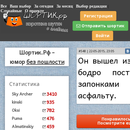
Все
|
Ваш выбор
|
За сегодня
|
За месяц
|
Выбор редакции
|
Случайные
|
О проекте
Регистрация
Отправить шортик
Войти
Шортик.Рф -
#548 | 22-05-2015, 23:05
Он вышел из
юмор
без пошлости
бодро пост
запонкам
Статистика
асфальту.
3410
Sky Archer
935
kinski
782
Oksi
476
Puma
Понравилось
Посмотрите е
459
Almatinskiy