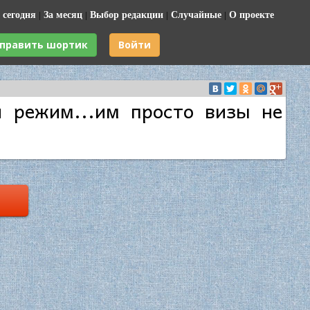
 сегодня
|
За месяц
|
Выбор редакции
|
Случайные
|
О проекте
править шортик
Войти
й режим...им просто визы не