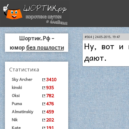
Шортик.Рф -
#564 | 24-05-2015, 19:47
Ну, вот и 
юмор
без пошлости
дают.
Статистика
3410
Sky Archer
935
kinski
782
Oksi
476
Puma
459
Almatinskiy
202
Nik
191
Kate