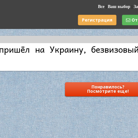
Все
|
Ваш выбор
|
За
Регистрация
От
пришёл на Украину, безвизовы
Понравилось?
Посмотрите еще!