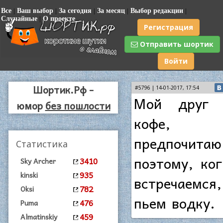
Все
|
Ваш выбор
|
За сегодня
|
За месяц
|
Выбор редакции
|
Случайные
|
О проекте
Регистрация
Отправить шортик
Войти
Шортик.Рф -
#5796 | 14-01-2017, 17:54
Мой друг 
юмор
без пошлости
кофе
предпочита
Статистика
поэтому, ко
3410
Sky Archer
935
kinski
встречаем
782
Oksi
пьем водку.
476
Puma
459
Almatinskiy