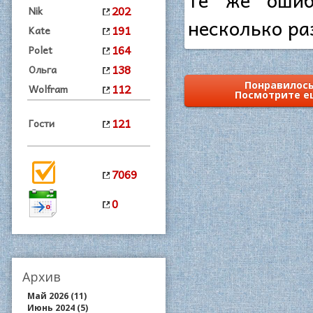
202
Nik
несколько ра
191
Kate
164
Polet
138
Ольга
Понравилось
112
Wolfram
Посмотрите е
121
Гости
7069
0
Архив
Май 2026 (11)
Июнь 2024 (5)