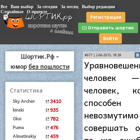
Все
|
Ваш выбор
|
За сегодня
|
За месяц
|
Выбор редакции
|
Случайные
|
О проекте
Регистрация
Отправить шортик
Войти
Шортик.Рф -
#677 | 2-06-2015, 18:28
Уравновеше
юмор
без пошлости
человек 
человек, к
Статистика
способен
3410
Sky Archer
935
kinski
невозмутимо
782
Oksi
совершать 
476
Puma
459
Almatinskiy
те же ошиб