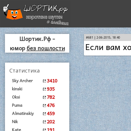
Шортик.Рф -
#681 | 2-06-2015, 18:40
Если вам хо
юмор
без пошлости
Статистика
3410
Sky Archer
935
kinski
782
Oksi
476
Puma
459
Almatinskiy
202
Nik
191
Kate