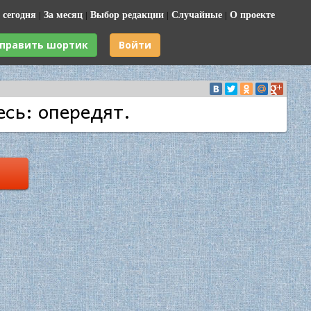
 сегодня
|
За месяц
|
Выбор редакции
|
Случайные
|
О проекте
править шортик
Войти
есь: опередят.