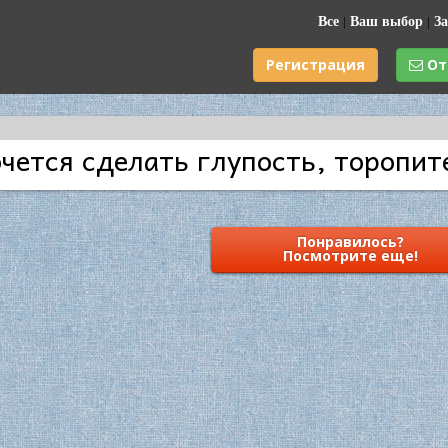
Все
|
Ваш выбор
|
За
Регистрация
От
чется сделать глупость, торопит
Понравилось?
Посмотрите еще!