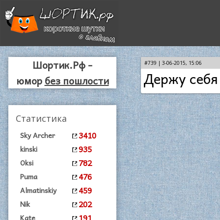
Шортик.Рф -
#739 | 3-06-2015, 15:06
Держу себя 
юмор
без пошлости
Статистика
3410
Sky Archer
935
kinski
782
Oksi
476
Puma
459
Almatinskiy
202
Nik
191
Kate