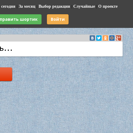
 сегодня
|
За месяц
|
Выбор редакции
|
Случайные
|
О проекте
править шортик
Войти
ь...