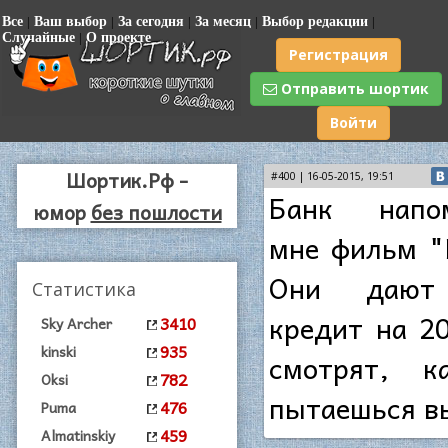
Все
|
Ваш выбор
|
За сегодня
|
За месяц
|
Выбор редакции
|
Случайные
|
О проекте
Регистрация
Отправить шортик
Войти
Шортик.Рф -
#400 | 16-05-2015, 19:51
Банк напом
юмор
без пошлости
мне фильм "
Они дают
Статистика
кредит на 20
3410
Sky Archer
935
kinski
смотрят, к
782
Oksi
пытаешься в
476
Puma
459
Almatinskiy