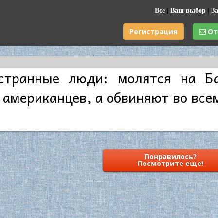
Все
|
Ваш выбор
|
За
Регистрация
От
странные люди: молятся на Ба
 американцев, а обвиняют во все
Понравилось?
Посмотрите еще!