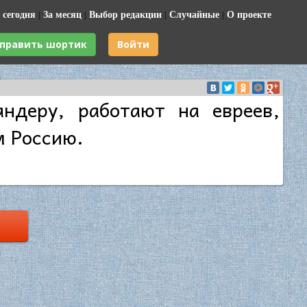
 сегодня
|
За месяц
|
Выбор редакции
|
Случайные
|
О проекте
править шортик
Войти
ндеру, работают на евреев,
м Россию.