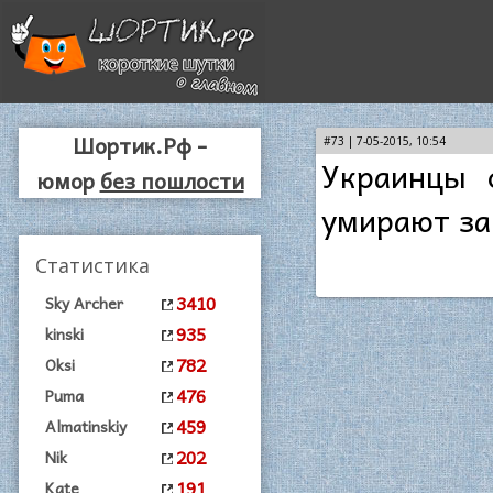
Шортик.Рф -
#73 | 7-05-2015, 10:54
Украинцы 
юмор
без пошлости
умирают за
Статистика
3410
Sky Archer
935
kinski
782
Oksi
476
Puma
459
Almatinskiy
202
Nik
191
Kate