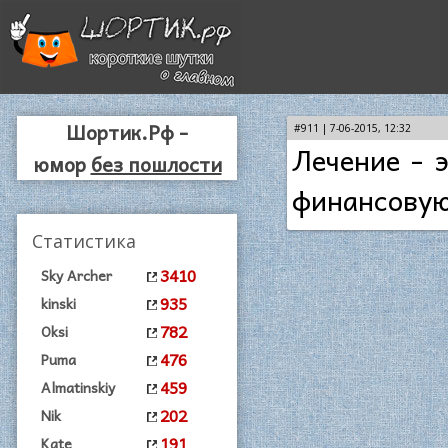
Шортик.Рф -
#911 | 7-06-2015, 12:32
Лечение - 
юмор
без пошлости
финансовую
Статистика
3410
Sky Archer
935
kinski
782
Oksi
476
Puma
459
Almatinskiy
202
Nik
191
Kate