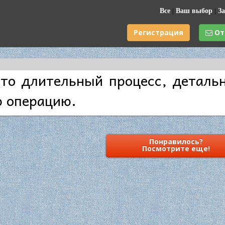
Все
|
Ваш выбор
|
За
Регистрация
От
это длительный процесс, детал
 операцию.
Понравилось?
Посмотрите еще!