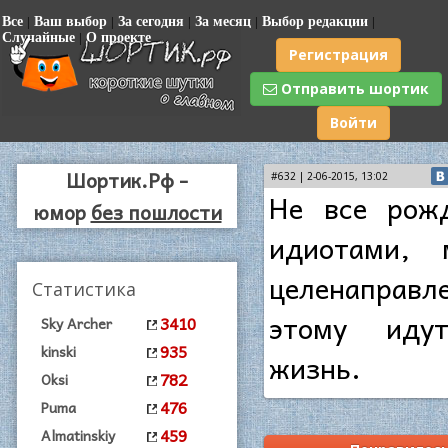
Все
|
Ваш выбор
|
За сегодня
|
За месяц
|
Выбор редакции
|
Случайные
|
О проекте
Регистрация
Отправить шортик
Войти
Шортик.Рф -
#632 | 2-06-2015, 13:02
Не все рож
юмор
без пошлости
идиотами, 
целенаправл
Статистика
этому иду
3410
Sky Archer
935
kinski
жизнь.
782
Oksi
476
Puma
459
Almatinskiy