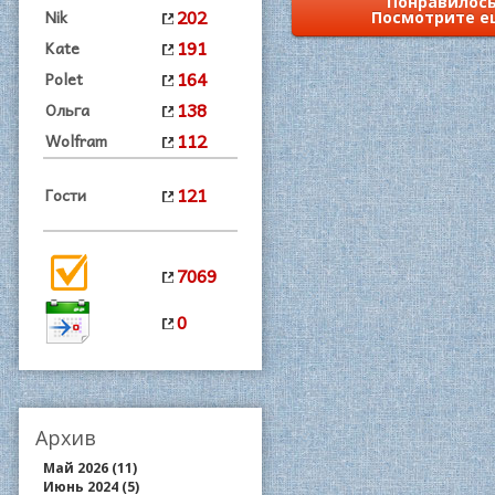
Понравилось
202
Nik
Посмотрите е
191
Kate
164
Polet
138
Ольга
112
Wolfram
121
Гости
7069
0
Архив
Май 2026 (11)
Июнь 2024 (5)