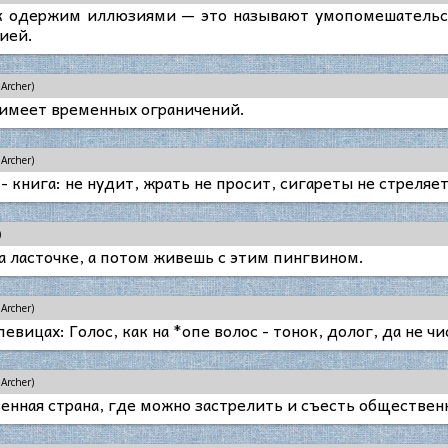
ек одержим иллюзиями — это называют умопомешатель
ией.
Archer)
е имеет временных ограничений.
Archer)
 книга: не нудит, жрать не просит, сигареты не стреляет
)
а ласточке, а потом живешь с этим пингвином.
Archer)
евицах: Голос, как на *опе волос - тонок, долог, да не чи
Archer)
енная страна, где можно застрелить и съесть обществен