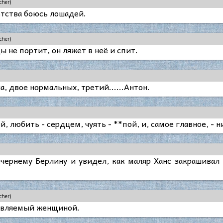
cher)
етства боюсь лошадей.
cher)
 не портит, он ляжет в неё и спит.
а, двое нормальных, третий......Антон.
, любить - сердцем, чуять - **пой, и, самое главное, - н
ернему Берлину и увидел, как маляр Ханс закрашивал 
cher)
авляемый женщиной.