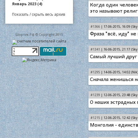
Когда один челов
Январь 2023 (4)
это называют религ
Показать / скрыть весь архив
#1366
| 17-06-2015, 16:09 (Sky 
Фраза "всё, иду" н
Шортик.Рф © Copyright 2015
#1341
| 16-06-2015, 21:17 (Sky 
Самый лучший друг -
#1295
| 14-06-2015, 14:02 (Nik
Сначала женишься н
#1239
| 12-06-2015, 23:48 (Sky 
О наших эстрадных п
#1215
| 12-06-2015, 12:42 (Sky 
Монголия - единств