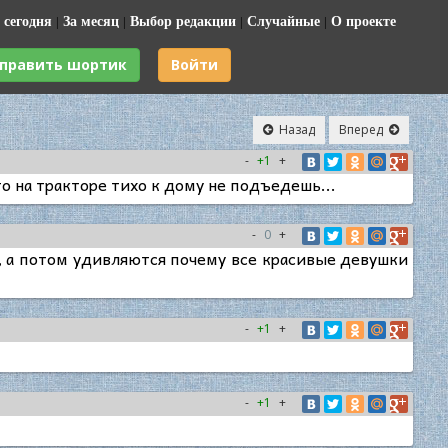
 сегодня
|
За месяц
|
Выбор редакции
|
Случайные
|
О проекте
править шортик
Войти
Назад
Вперед
-
+1
+
о на тракторе тихо к дому не подъедeшь...
-
0
+
, а потом удивляются почему все красивые девушки
-
+1
+
-
+1
+