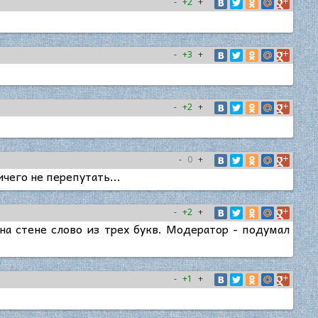
-
+2
+
-
+3
+
-
+2
+
-
0
+
ичего не перепутать...
-
+2
+
на стене слово из трех букв. Модератор - подумал
-
+1
+