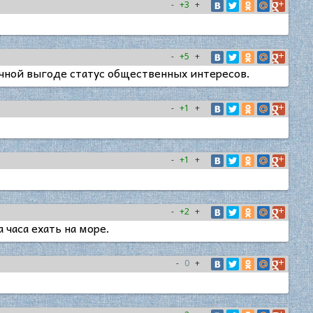
-
+3
+
-
+5
+
чной выгоде статус общественных интересов.
-
+1
+
-
+1
+
-
+2
+
 часа ехать на море.
-
0
+