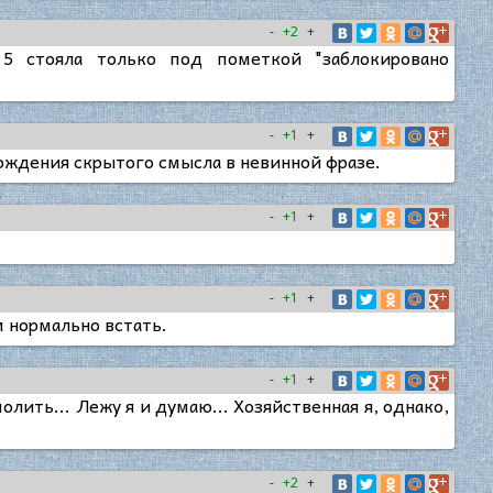
-
+2
+
 5 стояла только под пометкой "заблокировано
-
+1
+
хождения скрытого смысла в невинной фразе.
-
+1
+
-
+1
+
м нормально встать.
-
+1
+
лить... Лежу я и думаю... Хозяйственная я, однако,
-
+2
+