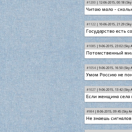
#1200
| 12-06-2015, 00:18 (Sky 
Читаю мало - сколь
#1122
| 10-06-2015, 21:29 (Sky 
Государство есть с
#1085
| 9-06-2015, 23:02 (Sky A
Потомственный мил
#1054
| 9-06-2015, 16:50 (Sky A
Умом Россию не поня
#1027
| 9-06-2015, 13:42 (Sky A
Если женщина села н
#984
| 8-06-2015, 09:45 (Sky Ar
Не знаешь сигналов