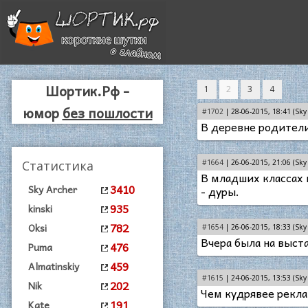
Шортик.Рф -
1
2
3
4
юмор
без пошлости
#1702
| 28-06-2015, 18:41 (Sky 
В деревне родители
Статистика
#1664
| 26-06-2015, 21:06 (Sky 
В младших классах 
3410
Sky Archer
- дуры.
935
kinski
782
Oksi
#1654
| 26-06-2015, 18:33 (Sky 
Вчера была на выст
476
Puma
459
Almatinskiy
#1615
| 24-06-2015, 13:53 (Sky 
202
Nik
Чем кудрявее рекла
191
Kate