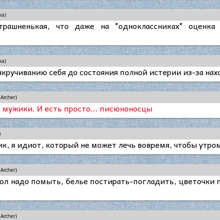
ma)
трашненькая, что даже на "одноклассниках" оценка
ma)
акручиванию себя до состояния полной истерии из-за на
Archer)
 мужики. И есть просто... писюноносцы
)
ик, я идиот, который не может лечь вовремя, чтобы утро
Archer)
Пол надо помыть, белье постирать-погладить, цветочки по
Archer)