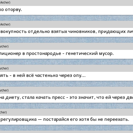
Archer)
ко оторву.
Archer)
овокупность отдельно взятых чиновников, придающих ли
rcher)
иционер в простонародье - генетический мусор.
rcher)
ть - в ней всё частенько через
опу
...
rcher)
а диету, стала качать пресс - это значит, что ей через два
cher)
 регулировщика — постарайся его хотя бы не переехать.