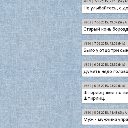
#969
| 7-06-2015, 22:16 (Sky Ar
Не улыбайтесь, с д
#962
| 7-06-2015, 19:37 (Sky Ar
Старый конь борозды
#896
| 7-06-2015, 12:03 (Nik)
Было у отца три сын
#891
| 6-06-2015, 23:32 (Nik)
Думать надо головой
#884
| 6-06-2015, 23:22 (Nik)
Штирлиц шел по веч
Штирлиц.
#850
| 5-06-2015, 11:48 (Sky Ar
Муж - мужчина упр