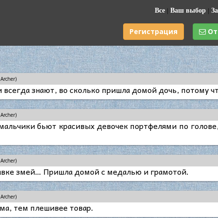
Все
|
Ваш выбор
|
За
Регистрация
От
Archer)
 всегда знают, во сколько пришла домой дочь, потому чт
Archer)
мальчики бьют красивых девочек портфелями по голове
Archer)
авке змей… Пришла домой с медалью и грамотой.
Archer)
ма, тем плешивее товар.