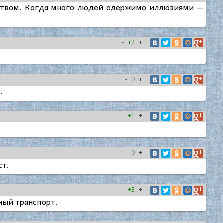
ством. Когда много людей одержимо иллюзиями —
-
+2
+
-
0
+
.
-
+1
+
-
0
+
ст.
-
+3
+
ный транспорт.