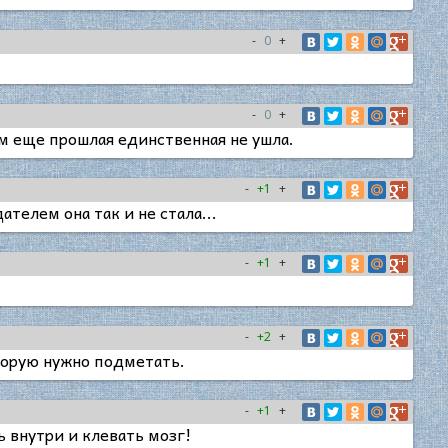
-
0
+
-
0
+
м еще прошлая единственная не ушла.
-
+1
+
телем она так и не стала...
-
+1
+
-
+2
+
оторую нужно подметать.
-
+1
+
ь внутри и клевать мозг!