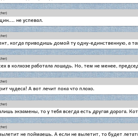
cher)
н.... не успевал.
cher)
нт, когда приводишь домой ту одну-единственную, а та
cher)
 в колхозе работала лошадь. Но, тем не менее, председа
cher)
ит чудеса! А вот лечит пока что плохо.
cher)
алишь экзамены, то у тебя всегда есть другая дорога. К
cher)
вылетит не поймаешь. А если не вылетит, то будет летат