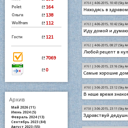
#764
| 4-06-2015, 10:43 (Sky Ar
164
Polet
Находясь в здравом
138
Ольга
112
Wolfram
#763
| 4-06-2015, 10:42 (Sky Ar
Иду домой и думаю,
121
Гости
#762
| 4-06-2015, 08:27 (Sky Ar
Любой рецепт в кул
7069
#761
| 3-06-2015, 23:16 (Sky Ar
0
Самые хорошие дома
#760
| 3-06-2015, 23:12 (Sky Ar
В наше время знако
Архив
Май 2026 (11)
#758
| 3-06-2015, 23:11 (Sky Ar
Июнь 2024 (5)
Здравствуй дедушка 
Февраль 2024 (13)
Сентябрь 2023 (84)
Август 2023 (55)