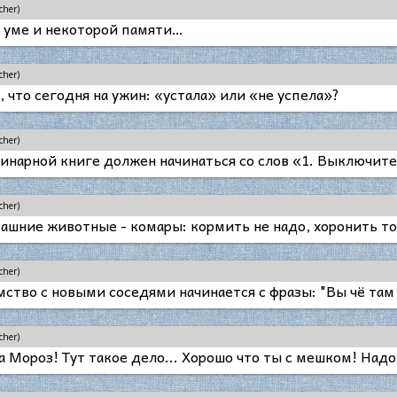
cher)
 уме и некоторой памяти…
cher)
 что сегодня на ужин: «устала» или «не успела»?
cher)
инарной книге должен начинаться со слов «1. Выключи
cher)
шние животные - комары: кормить не надо, хоронить то
cher)
мство с новыми соседями начинается с фразы: "Вы чё там 
cher)
Мороз! Тут такое дело... Хорошо что ты с мешком! Надо 