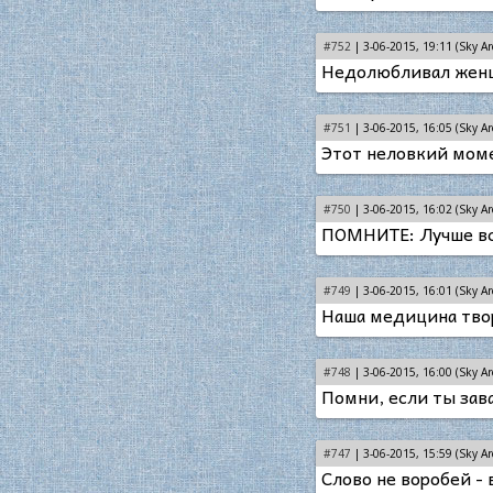
#752
| 3-06-2015, 19:11 (Sky Ar
Недолюбливал женщи
#751
| 3-06-2015, 16:05 (Sky Ar
Этот неловкий моме
#750
| 3-06-2015, 16:02 (Sky Ar
ПОМНИТЕ: Лучше всех
#749
| 3-06-2015, 16:01 (Sky Ar
Наша медицина твор
#748
| 3-06-2015, 16:00 (Sky Ar
Помни, если ты зав
#747
| 3-06-2015, 15:59 (Sky Ar
Слово не воробей - 