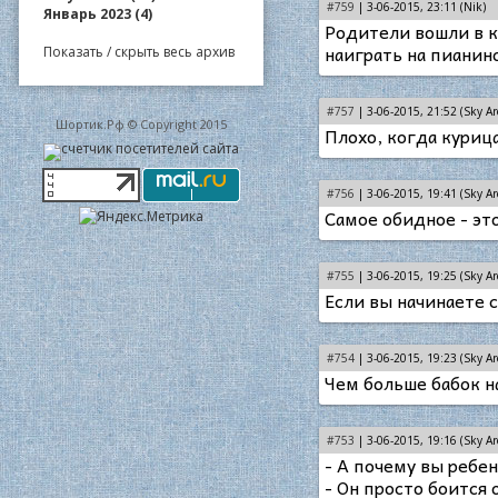
#759
| 3-06-2015, 23:11 (Nik)
Январь 2023 (4)
Родители вошли в к
наиграть на пианин
Показать / скрыть весь архив
#757
| 3-06-2015, 21:52 (Sky Ar
Шортик.Рф © Copyright 2015
Плохо, когда куриц
#756
| 3-06-2015, 19:41 (Sky Ar
Самое обидное - это
#755
| 3-06-2015, 19:25 (Sky Ar
Еcли вы начинаете 
#754
| 3-06-2015, 19:23 (Sky Ar
Чем больше бабок н
#753
| 3-06-2015, 19:16 (Sky Ar
- А почему вы ребен
- Он просто боится