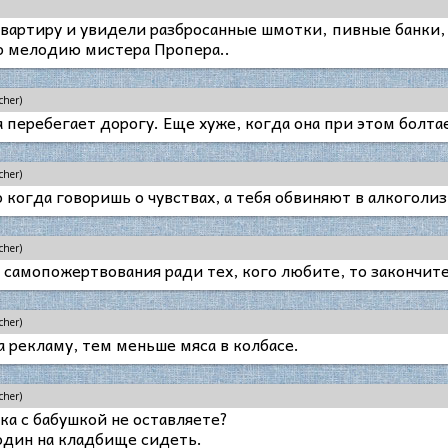
вартиру и увидели разбросанные шмотки, пивные банки, 
о мелодию мистера Пропера..
cher)
а перебегает дорогу. Еще хуже, когда она при этом болта
cher)
 когда говоришь о чувствах, а тебя обвиняют в алкоголи
cher)
с самопожертвования ради тех, кого любите, то закончите
cher)
а рекламу, тем меньше мяса в колбасе.
cher)
ка с бабушкой не оставляете?
 один на кладбище сидеть.