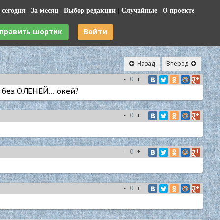
 сегодня
|
За месяц
|
Выбор редакции
|
Случайные
|
О проекте
править шортик
Войти
Назад
Вперед
-
0
+
ь без ОЛЕНЕЙ… окей?
-
0
+
-
0
+
-
0
+