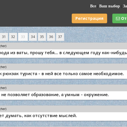
Все
|
Ваш выбор
|
За
Регистрация
От
31
32
33
34
35
36
37
cher)
рода из ваты, прошу тебя… в следующем году как-нибуд
cher)
к рюкзак туриста - в ней все только самое необходимое.
cher)
не позволяет образование, а умным - окружение.
cher)
ет думать, как отсутствие мыслей.