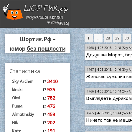
Шортик.Рф -
1
...
28
29
30
юмор
без пошлости
#768
| 4-06-2015, 10:48 (Sky Ar
Дедушка Мороз, бо
Статистика
#767
| 4-06-2015, 10:46 (Sky Ar
Женская сумочка ка
3410
Sky Archer
935
kinski
#766
| 4-06-2015, 10:44 (Sky Ar
782
Выглядеть дураком 
Oksi
476
Puma
459
Almatinskiy
#765
| 4-06-2015, 10:44 (Sky Ar
Ничего так не меша
202
Nik
191
Kate