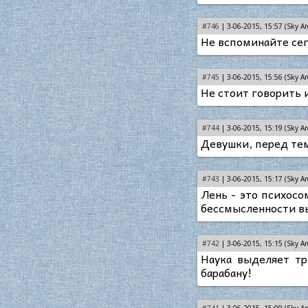
#746
| 3-06-2015, 15:57 (Sky Ar
Не вспоминайте сег
#745
| 3-06-2015, 15:56 (Sky Ar
Не стоит говорить и
#744
| 3-06-2015, 15:19 (Sky Ar
Девушки, перед тем
#743
| 3-06-2015, 15:17 (Sky Ar
Лень - это психос
бессмысленности в
#742
| 3-06-2015, 15:15 (Sky Ar
Наука выделяет тр
барабану!