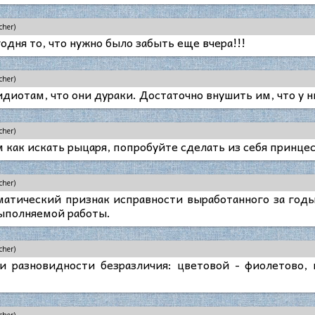
cher)
одня то, что нужно было забыть еще вчера!!!
cher)
диотам, что они дураки. Достаточно внушить им, что у ни
cher)
 как искать рыцаря, попробуйте сделать из себя принцес
cher)
оматический признак исправности выработанного за год
ыполняемой работы.
cher)
и разновидности безразличия: цветовой - фиолетово, 