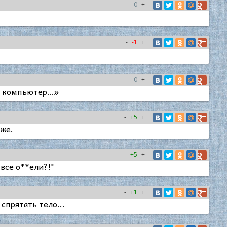
-
0
+
-
-1
+
-
0
+
те компьютер…»
-
+5
+
же.
-
+5
+
все о**ели?!"
-
+1
+
спрятать тело...