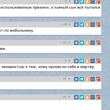
-
0
+
использованные презики, а пьяный сын всё пытался
-
+4
+
ет по мобильнику.
-
+1
+
зме.
-
0
+
 ненавистью к тем, кому принесли себя в жертву.
-
+1
+
-
+1
+