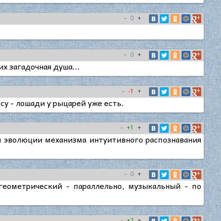
-
0
+
-
0
+
х загадочная душа...
-
-1
+
су - лошади у рыцарей уже есть.
-
+1
+
ы эволюции механизма интуитивного распознавания
-
0
+
геометрический - параллельно, музыкальный - по
-
+2
+