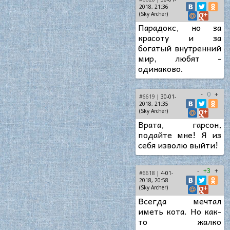
2018, 21:36
(Sky Archer)
Парадокс, но за
красоту и за
богатый внутренний
мир, любят -
одинаково.
-
0
+
#6619
| 30-01-
2018, 21:35
(Sky Archer)
Врата, гарсон,
подайте мне! Я из
себя изволю выйти!
-
+3
+
#6618
| 4-01-
2018, 20:58
(Sky Archer)
Всегда мечтал
иметь кота. Но как-
то жалко