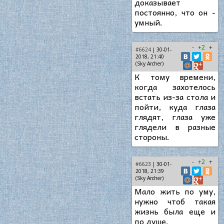
доказывает
постоянно, что он -
умный.
-
+2
+
#6624
| 30-01-
2018, 21:40
(Sky Archer)
К тому времени,
когда захотелось
встать из-за стола и
пойти, куда глаза
глядят, глаза уже
глядели в разные
стороны.
-
+2
+
#6623
| 30-01-
2018, 21:39
(Sky Archer)
Мало жить по уму,
нужно чтоб такая
жизнь была еще и
по душе.