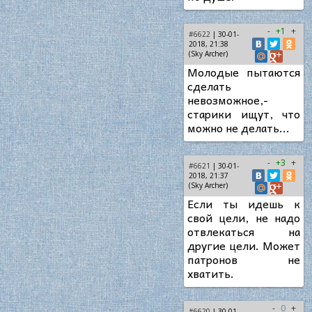
-
+1
+
#6622
| 30-01-
2018, 21:38
(Sky Archer)
Молодые пытаются
сделать
невозможное,-
старики ищут, что
можно не делать...
-
+3
+
#6621
| 30-01-
2018, 21:37
(Sky Archer)
Если ты идешь к
свой цели, не надо
отвлекаться на
другие цели. Может
патронов не
хватить.
-
0
+
#6620
| 30-01-