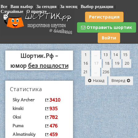
Все
|
Ваш выбор
|
За сегодня
|
За месяц
|
Выбор редакции
|
Случайные
|
О проекте
Регистрация
Отправить шортик
Войти
Шортик.Рф -
1
...
13
14
15
юмор
без пошлости
16
17
18
19
20
21
...
236
|
Назад
Вперед
0
Статистика
(
3410
Sky Archer
935
kinski
782
Oksi
476
Puma
459
Almatinskiy