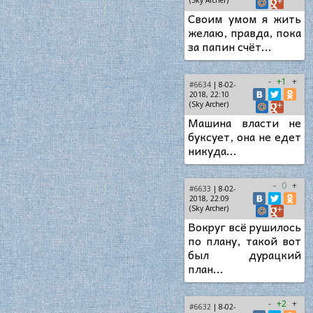
(Sky Archer)
Своим умом я жить
желаю, правда, пока
за папин счёт...
-
+1
+
#6634
| 8-02-
2018, 22:10
(Sky Archer)
Машина власти не
буксует, она не едет
никуда...
-
0
+
#6633
| 8-02-
2018, 22:09
(Sky Archer)
Вокруг всё рушилось
по плану, такой вот
был дурацкий
план...
-
+2
+
#6632
| 8-02-