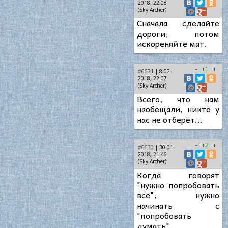
2018, 22:08
(Sky Archer)
Сначала сделайте
дороги, потом
искореняйте мат.
-
+1
+
#6631
| 8-02-
2018, 22:07
(Sky Archer)
Всего, что нам
наобещали, никто у
нас не отберёт...
-
+2
+
#6630
| 30-01-
2018, 21:46
(Sky Archer)
Когда говорят
"нужно попробовать
всё", нужно
начинать с
"попробовать
думать"