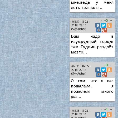
мне:ведь у меня
есть только я...
-
+5
+
#6637
| 8-02-
2018, 22:15
(Sky Archer)
Вам надо в
изумрудный город:
там Гудвин раздаёт
мозги...
-
+3
+
#6636
| 8-02-
2018, 22:15
(Sky Archer)
О том, что я вас
пожалела, я
пожалела много
раз...
-
+1
+
#6635
| 8-02-
2018, 22:10