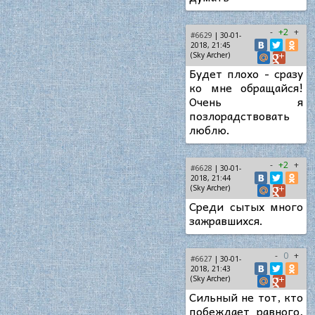
-
+2
+
#6629
| 30-01-
2018, 21:45
(Sky Archer)
Будет плохо - сразу
ко мне обращайся!
Очень я
позлорадствовать
люблю.
-
+2
+
#6628
| 30-01-
2018, 21:44
(Sky Archer)
Среди сытых много
зажравшихся.
-
0
+
#6627
| 30-01-
2018, 21:43
(Sky Archer)
Сильный не тот, кто
побеждает равного,