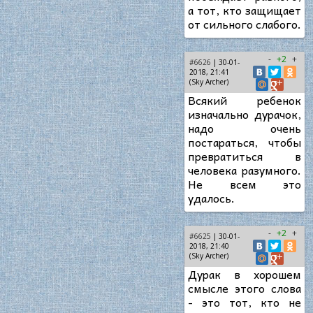
а тот, кто защищает
от сильного слабого.
-
+2
+
#6626
| 30-01-
2018, 21:41
(Sky Archer)
Всякий ребенок
изначально дурачок,
надо очень
постараться, чтобы
превратиться в
человека разумного.
Не всем это
удалось.
-
+2
+
#6625
| 30-01-
2018, 21:40
(Sky Archer)
Дурак в хорошем
смысле этого слова
- это тот, кто не