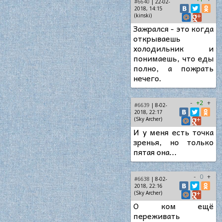
#6640
| 22-02-
2018, 14:15
(kinski)
Зажрался - это когда
открываешь
холодильник и
понимаешь, что еды
полно, а пожрать
нечего.
-
+2
+
#6639
| 8-02-
2018, 22:17
(Sky Archer)
И у меня есть точка
зренья, но только
пятая она...
-
0
+
#6638
| 8-02-
2018, 22:16
(Sky Archer)
О ком ещё
переживать