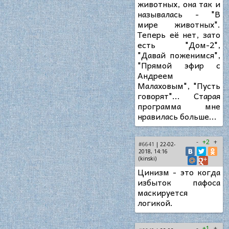
животных, она так и
называлась - "В
мире животных".
Теперь её нет, зато
есть "Дом-2",
"Давай поженимся",
"Прямой эфир с
Андреем
Малаховым", "Пусть
говорят"... Старая
программа мне
нравилась больше...
-
+2
+
#6641
| 22-02-
2018, 14:16
(kinski)
Цинизм - это когда
избыток пафоса
маскируется
логикой.
-
+1
+