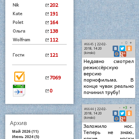
202
Nik
191
Kate
164
Polet
138
Ольга
112
Wolfram
-
0
+
#6645
| 22-02-
2018, 14:20
121
(kinski)
Гости
Недавно смотрел
режиссёрскую
версию
7069
порнофильма. В
конце чувак реально
0
починил трубу!
-
+3
+
#6644
| 22-02-
2018, 14:20
(kinski)
Архив
Заложило нос.
Теперь не знаю,
Май 2026 (11)
Июнь 2024 (5)
какие носки