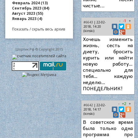
Февраль 2024 (13)
чистые...
Сентябрь 2023 (84)
Август 2023 (55)
Январь 2023 (4)
-
-1
+
#6643
| 22-02-
2018, 14:20
Показать / скрыть весь архив
(kinski)
Хочешь изменить
жизнь, сесть на
Шортик.Рф © Copyright 2015
диету, бросить
курить или найти
новую работу…
специально для
тебя… каждую
неделю…
ПОНЕДЕЛЬНИК!
-
+2
+
#6642
| 22-02-
2018, 14:17
(kinski)
В советское время
была только одна
программа про