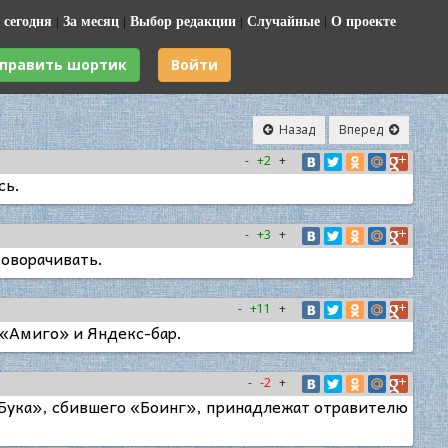
 сегодня
|
За месяц
|
Выбор редакции
|
Случайные
|
О проекте
править шортик
Войти
Назад
Вперед
-
+2
+
сь.
-
+3
+
поворачивать.
-
+11
+
р «Амиго» и Яндекс-бар.
-
-2
+
«Бука», сбившего «Боинг», принадлежат отравителю