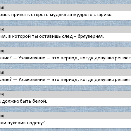
ki)
риск принять старого мудака за мудрого старика.
ki)
ия, в которой ты оставишь след – браузерная.
ki)
ание? — Ухаживание — это период, когда девушка решает,
ki)
ание? — Ухаживание — это период, когда девушка решает,
ki)
а должна быть белой.
ki)
или пуховик надену?