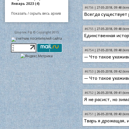
Январь 2023 (4)
#6756
| 27-05-2018, 09:48 (kins
Всегда существует 
Показать / скрыть весь архив
#6755
| 27-05-2018, 09:48 (kins
Шортик.Рф © Copyright 2015
Единственная истор
#6754
| 27-05-2018, 09:48 (kins
— Что такое ухажив
#6753
| 26-05-2018, 09:42 (kins
— Что такое ухажив
#6752
| 26-05-2018, 09:41 (kins
Я не расист, но зим
#6751
| 26-05-2018, 09:40 (kins
Тварь я дрожащая, 