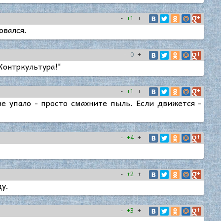
-
+1
+
овался.
-
0
+
Контркультура!"
-
+1
+
не упало - просто смахните пыль. Если движется -
-
+4
+
-
+2
+
ду.
-
+3
+