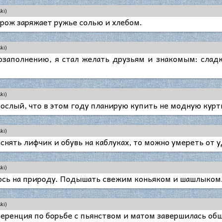
ki)
ож заряжает ружье солью и хлебом.
ki)
озаполнению, я стал желать друзьям и знакомым: слад
ki)
рослый, что в этом году планирую купить не модную куртк
ki)
снять лифчик и обувь на каблуках, то можно умереть от 
ki)
ось на природу. Подышать свежим коньяком и шашлыком
ki)
ференция по борьбе с пьянством и матом завершилась о