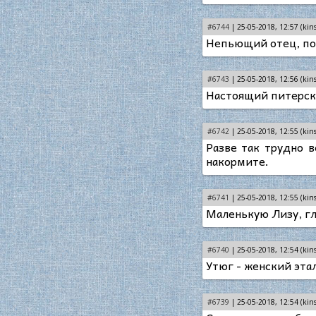
#6744
| 25-05-2018, 12:57 (kins
Непьющий отец, пом
#6743
| 25-05-2018, 12:56 (kins
Настоящий питерски
#6742
| 25-05-2018, 12:55 (kins
Разве так трудно в
накормите.
#6741
| 25-05-2018, 12:55 (kins
Маленькую Лизу, гл
#6740
| 25-05-2018, 12:54 (kins
Утюг - женский эта
#6739
| 25-05-2018, 12:54 (kins