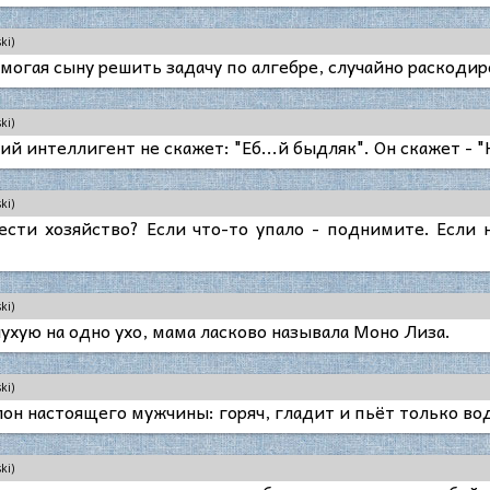
ki)
огая сыну решить задачу по алгебре, случайно раскодир
ki)
й интеллигент не скажет: "Еб...й быдляк". Он скажет - "
ki)
ести хозяйство? Если что-то упало - поднимите. Если 
ki)
ухую на одно ухо, мама ласково называла Моно Лиза.
ki)
лон настоящего мужчины: горяч, гладит и пьёт только во
ki)