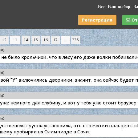
Все
|
Ваш выбор
|
За
Регистрация
От
12
13
14
15
16
17
...
236
ki)
 не было крольчихи, что в лесу его даже волки побаивали
ki)
вой "У" включились дворники, значит, она сейчас будет 
ki)
ка: немного дал слабину, и вот у тебя уже стоит браузе
ki)
ственная группа установила, что отпечатки пальцев с 
шему пробирки на Олимпиаде в Сочи.