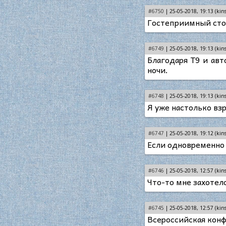
#6750
| 25-05-2018, 19:13 (kins
Гостеприимный стор
#6749
| 25-05-2018, 19:13 (kins
Благодаря Т9 и авт
ночи.
#6748
| 25-05-2018, 19:13 (kins
Я уже настолько вз
#6747
| 25-05-2018, 19:12 (kins
Если одновременно 
#6746
| 25-05-2018, 12:57 (kins
Что-то мне захотел
#6745
| 25-05-2018, 12:57 (kins
Всероссийская кон