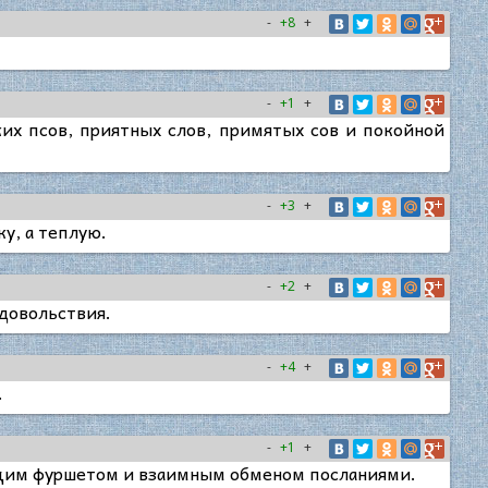
-
+8
+
-
+1
+
ких псов, приятных слов, примятых сов и покойной
-
+3
+
у, а теплую.
-
+2
+
удовольствия.
-
+4
+
.
-
+1
+
бщим фуршетом и взаимным обменом посланиями.