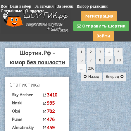
Все
|
Ваш выбор
|
За сегодня
|
За месяц
|
Выбор редакции
|
Случайные
|
О проекте
Регистрация
Отправить шортик
Войти
Шортик.Рф -
1
2
3
4
5
юмор
без пошлости
6
7
8
9
10
...
236
|
Назад
Вперед
Статистика
(
A
3410
Sky Archer
935
kinski
782
Oksi
-
476
Puma
459
Almatinskiy