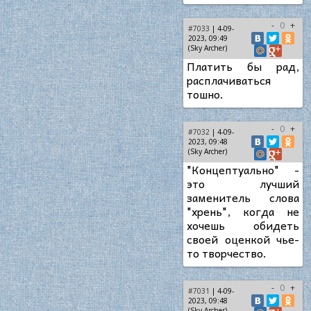
-
0
+
#7033
| 4-09-
2023, 09:49
(Sky Archer)
Платить бы рад,
расплачиваться
тошно.
-
0
+
#7032
| 4-09-
2023, 09:48
(Sky Archer)
"Концептуально" -
это лучший
заменитель слова
"хрень", когда не
хочешь обидеть
своей оценкой чье-
то творчество.
-
0
+
#7031
| 4-09-
2023, 09:48
(Sky Archer)