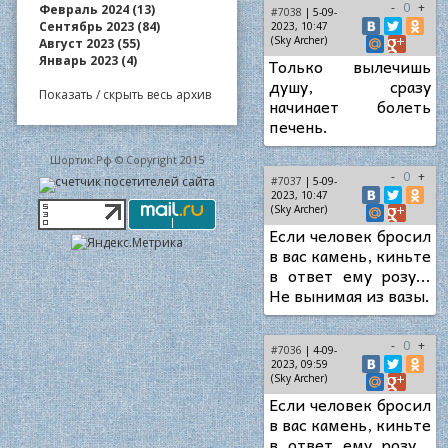
-
0
+
Февраль 2024 (13)
#7038
| 5-09-
Сентябрь 2023 (84)
2023, 10:47
(Sky Archer)
Август 2023 (55)
Январь 2023 (4)
Только вылечишь
душу, сразу
Показать / скрыть весь архив
начинает болеть
печень.
Шортик.Рф © Copyright 2015
-
0
+
#7037
| 5-09-
2023, 10:47
(Sky Archer)
Если человек бросил
в вас камень, киньте
в ответ ему розу...
Не вынимая из вазы.
-
0
+
#7036
| 4-09-
2023, 09:59
(Sky Archer)
Если человек бросил
в вас камень, киньте
в ответ ему розу...