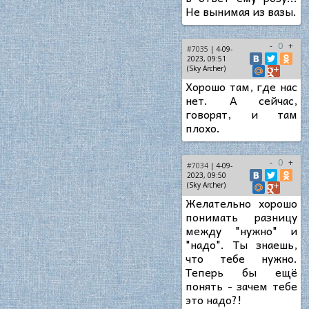
Не вынимая из вазы.
-
0
+
#7035
| 4-09-
2023, 09:51
(Sky Archer)
Хорошо там, где нас
нет. А сейчас,
говорят, и там
плохо.
-
0
+
#7034
| 4-09-
2023, 09:50
(Sky Archer)
Желательно хорошо
понимать разницу
между "нужно" и
"надо". Ты знаешь,
что тебе нужно.
Теперь бы ещё
понять - зачем тебе
это надо?!