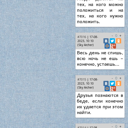
тех, на кого можно
положиться и на
тех, на кого нужно
положить.
-
0
+
#7016
| 17-08-
2023, 10:10
(Sky Archer)
Весь день не спишь,
всю ночь не ешь –
конечно, устаешь...
-
0
+
#7015
| 17-08-
2023, 10:10
(Sky Archer)
Друзья познаются в
беде, если конечно
их удается при этом
найти.
-
0
+
#7014
| 17-08-