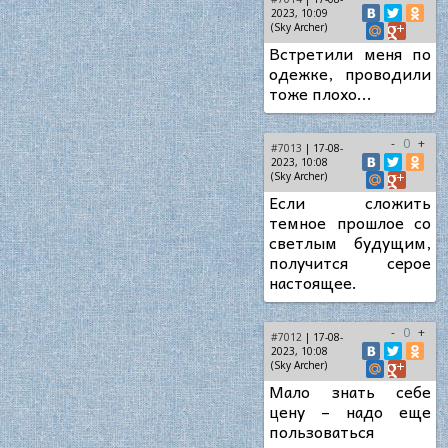
2023, 10:09
(Sky Archer)
Встретили меня по
одежке, проводили
тоже плохо...
-
0
+
#7013
| 17-08-
2023, 10:08
(Sky Archer)
Если сложить
темное прошлое со
светлым будущим,
получится серое
настоящее.
-
0
+
#7012
| 17-08-
2023, 10:08
(Sky Archer)
Мало знать себе
цену – надо еще
пользоваться