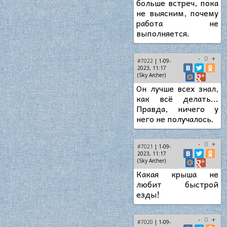
больше встреч, пока
не выясним, почему
работа не
выполняется.
-
0
+
#7022
| 1-09-
2023, 11:17
(Sky Archer)
Он лучше всех знал,
как всё делать...
Правда, ничего у
него не получалось.
-
0
+
#7021
| 1-09-
2023, 11:17
(Sky Archer)
Какая крыша не
любит быстрой
езды!
-
0
+
#7020
| 1-09-