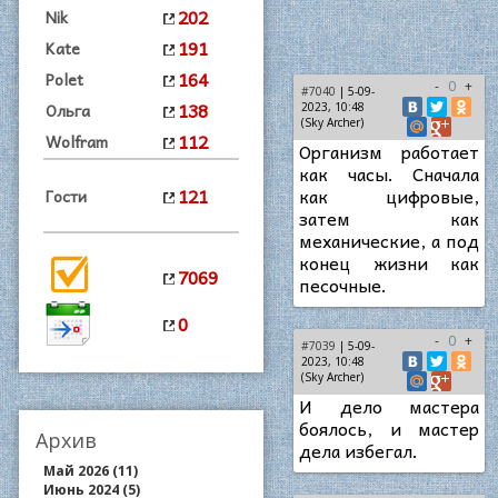
202
Nik
191
Kate
164
Polet
-
0
+
#7040
| 5-09-
138
Ольга
2023, 10:48
(Sky Archer)
112
Wolfram
Организм работает
как часы. Сначала
121
как цифровые,
Гости
затем как
механические, а под
конец жизни как
7069
песочные.
0
-
0
+
#7039
| 5-09-
2023, 10:48
(Sky Archer)
И дело мастера
боялось, и мастер
Архив
дела избегал.
Май 2026 (11)
Июнь 2024 (5)