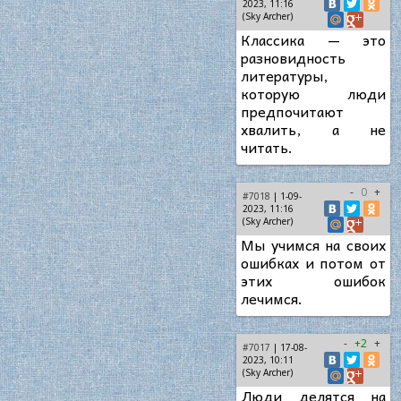
2023, 11:16
(Sky Archer)
Классика — это
разновидность
литературы,
которую люди
предпочитают
хвалить, а не
читать.
-
0
+
#7018
| 1-09-
2023, 11:16
(Sky Archer)
Мы учимся на своих
ошибках и потом от
этих ошибок
лечимся.
-
+2
+
#7017
| 17-08-
2023, 10:11
(Sky Archer)
Люди делятся на