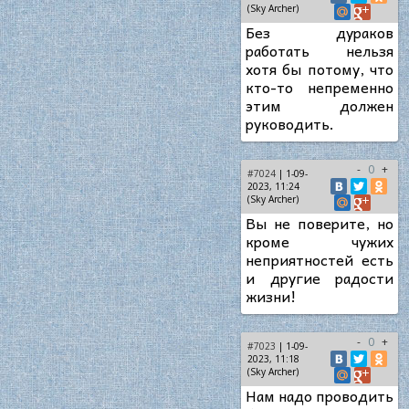
(Sky Archer)
Без дураков
работать нельзя
хотя бы потому, что
кто-то непременно
этим должен
руководить.
-
0
+
#7024
| 1-09-
2023, 11:24
(Sky Archer)
Вы не поверите, но
кроме чужих
неприятностей есть
и другие радости
жизни!
-
0
+
#7023
| 1-09-
2023, 11:18
(Sky Archer)
Нам надо проводить