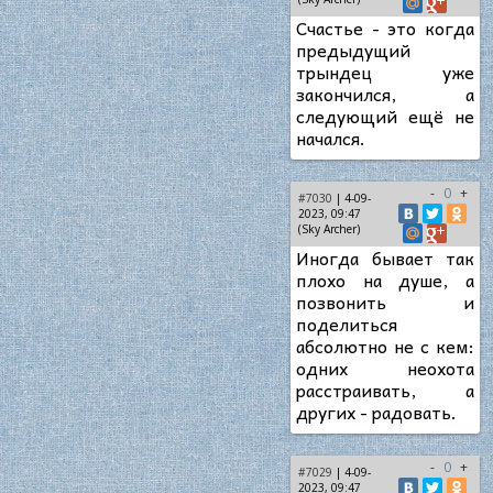
Счастье - это когда
предыдущий
трындец уже
закончился, а
следующий ещё не
начался.
-
0
+
#7030
| 4-09-
2023, 09:47
(Sky Archer)
Иногда бывает так
плохо на душе, а
позвонить и
поделиться
абсолютно не с кем:
одних неохота
расстраивать, а
других - радовать.
-
0
+
#7029
| 4-09-
2023, 09:47