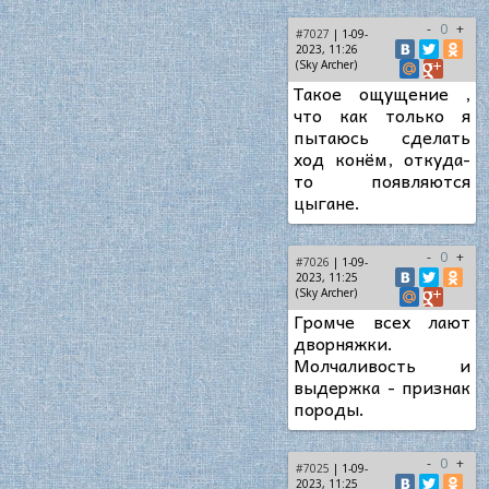
-
0
+
#7027
| 1-09-
2023, 11:26
(Sky Archer)
Такое ощущение ,
что как только я
пытаюсь сделать
ход конём, откуда-
то появляются
цыгане.
-
0
+
#7026
| 1-09-
2023, 11:25
(Sky Archer)
Громче всех лают
дворняжки.
Молчаливость и
выдержка - признак
породы.
-
0
+
#7025
| 1-09-
2023, 11:25