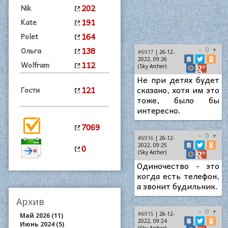
202
Nik
191
Kate
164
Polet
138
Ольга
-
0
+
#6917
| 26-12-
2022, 09:26
112
Wolfram
(Sky Archer)
Не при детях будет
121
сказано, хотя им это
Гости
тоже, было бы
интересно.
7069
-
0
+
#6916
| 26-12-
0
2022, 09:25
(Sky Archer)
Одиночество - это
когда есть телефон,
а звонит будильник.
Архив
-
0
+
#6915
| 26-12-
Май 2026 (11)
2022, 09:24
Июнь 2024 (5)