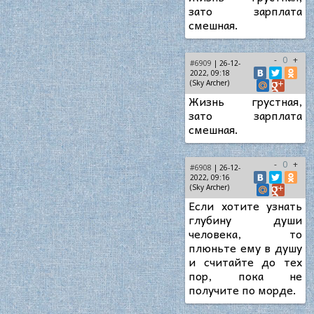
зато зарплата
смешная.
-
0
+
#6909
| 26-12-
2022, 09:18
(Sky Archer)
Жизнь грустная,
зато зарплата
смешная.
-
0
+
#6908
| 26-12-
2022, 09:16
(Sky Archer)
Если хотите узнать
глубину души
человека, то
плюньте ему в душу
и считайте до тех
пор, пока не
получите по морде.