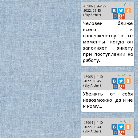
-
0
+
#6906
| 26-12-
2022, 09:15
(Sky Archer)
Человек ближе
всего к
совершенству в те
моменты, когда он
заполняет анкету
при поступлении на
работу.
-
+1
+
#6905
| 4-10-
2022, 16:45
(Sky Archer)
Убежать от себя
невозможно, да и не
к кому…
-
0
+
#6904
| 4-10-
2022, 16:44
(Sky Archer)