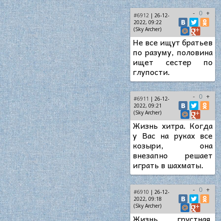
-
0
+
#6912
| 26-12-
2022, 09:22
(Sky Archer)
Не все ищут братьев
по разуму, половина
ищет сестер по
глупости.
-
0
+
#6911
| 26-12-
2022, 09:21
(Sky Archer)
Жизнь хитра. Когда
у Вас на руках все
козыри, она
внезапно решает
играть в шахматы.
-
0
+
#6910
| 26-12-
2022, 09:18
(Sky Archer)
Жизнь грустная,