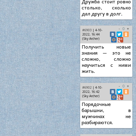
Дружба стоит ровно
столько, сколько
дал другу в долг.
-
0
+
#6903
| 4-10-
2022, 16:44
(Sky Archer)
Получить новые
знания — это не
сложно, сложно
научиться с ними
жить.
-
0
+
#6902
| 4-10-
2022, 16:42
(Sky Archer)
Порядочные
барышни, в
мужчинах не
разбираются.