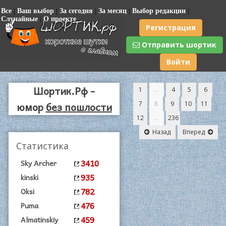
Все
|
Ваш выбор
|
За сегодня
|
За месяц
|
Выбор редакции
|
Случайные
|
О проекте
Регистрация
Отправить шортик
Войти
Шортик.Рф -
1
...
4
5
6
юмор
без пошлости
7
8
9
10
11
12
...
236
|
1
Назад
Вперед
Статистика
(
A
3410
Sky Archer
935
kinski
782
Oksi
476
Puma
459
Almatinskiy