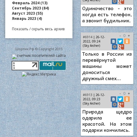
(Sky Archer)
Февраль 2024 (13)
Одиночество - это
Сентябрь 2023 (84)
когда есть телефон,
Август 2023 (55)
Январь 2023 (4)
а звонит будильник.
Показать / скрыть весь архив
-
0
+
#6914
| 26-12-
2022, 09:24
(Sky Archer)
Шортик.Рф © Copyright 2015
Только в России из
перевёрнутой
машины может
доноситься
дружный смех...
-
0
+
#6913
| 26-12-
2022, 09:23
(Sky Archer)
Природа щедро
одарила ее
красотой. На этом
подарки кончились.