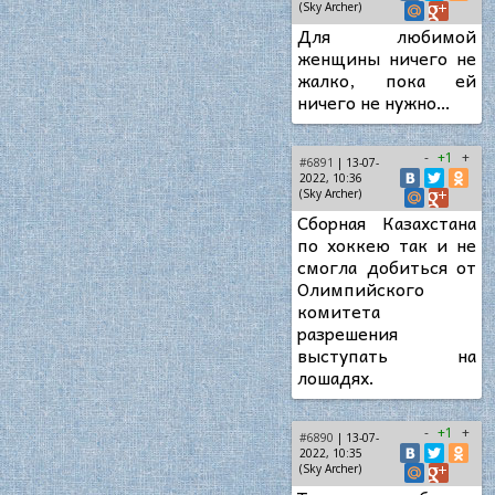
(Sky Archer)
Для любимой
женщины ничего не
жалко, пока ей
ничего не нужно…
-
+1
+
#6891
| 13-07-
2022, 10:36
(Sky Archer)
Сборная Казахстана
по хоккею так и не
смогла добиться от
Олимпийского
комитета
разрешения
выступать на
лошадях.
-
+1
+
#6890
| 13-07-
2022, 10:35
(Sky Archer)