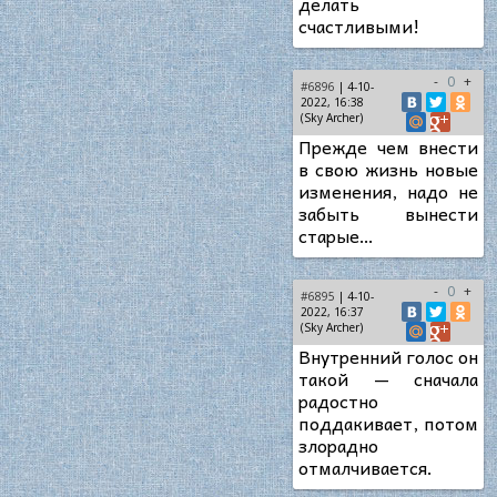
делать
счастливыми!
-
0
+
#6896
| 4-10-
2022, 16:38
(Sky Archer)
Прежде чем внести
в свою жизнь новые
изменения, надо не
забыть вынести
старые…
-
0
+
#6895
| 4-10-
2022, 16:37
(Sky Archer)
Внутренний голос он
такой — сначала
радостно
поддакивает, потом
злорадно
отмалчивается.