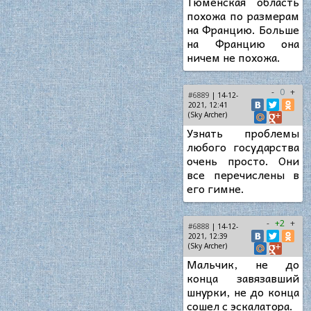
Тюменская область
похожа по размерам
на Францию. Больше
на Францию она
ничем не похожа.
-
0
+
#6889
| 14-12-
2021, 12:41
(Sky Archer)
Узнать проблемы
любого государства
очень просто. Они
все перечислены в
его гимне.
-
+2
+
#6888
| 14-12-
2021, 12:39
(Sky Archer)
Мальчик, не до
конца завязавший
шнурки, не до конца
сошел с эскалатора.