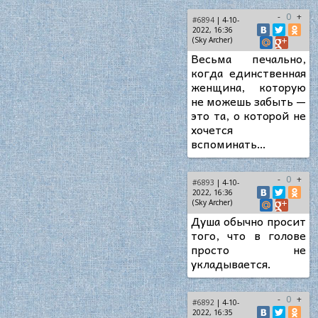
-
0
+
#6894
| 4-10-
2022, 16:36
(Sky Archer)
Весьма печально,
когда единственная
женщина, которую
не можешь забыть —
это та, о которой не
хочется
вспоминать…
-
0
+
#6893
| 4-10-
2022, 16:36
(Sky Archer)
Душа обычно просит
того, что в голове
просто не
укладывается.
-
0
+
#6892
| 4-10-
2022, 16:35