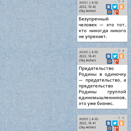
-
0
+
#6901
| 4-10-
2022, 16:42
(Sky Archer)
Безупречный
человек — это тот,
кто никогда никого
не упрекает.
-
0
+
#6900
| 4-10-
2022, 16:41
(Sky Archer)
Предательство
Родины в одиночку
— предательство, а
предательство
Родины группой
единомышленников,
это уже бизнес.
-
0
+
#6899
| 4-10-
2022, 16:41
(Sky Archer)